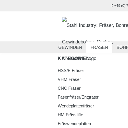
+49 (0) 
GEWINDEN
FRÄSEN
BOH
KATEGORIEN
MESSTECHNIK
HANDWERKZ
HSS/E Fräser
VHM Fräser
CNC Fräser
Fasenfräser/Entgrater
Wendeplattenfräser
HM Frässtifte
Fräswendeplatten