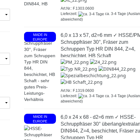
Art.Nr.: F.1303.0600
Lieferzeit:
ca. 3-4 Tage
(Ausla
abweichend)
6,0 x 13 x 57, d2=6 mm ✓ HSSE/P
MADE IN
EUROPE
Schruppfräser 30°, Fräser zum
Schruppen Typ HR DIN 844, Z=4,
beschichtet, HB Schaft
Art.Nr.: F.1319.0600
Lieferzeit:
ca. 3-4 Tage
(Ausla
abweichend)
6,0 x 24 x 68 - d2=6 mm ✓ HSSE-
MADE IN
EUROPE
Schruppfräser 30° überlang/extrala
DIN844, Z=4, beschichtet, Fräser z
Schruppen Typ HR