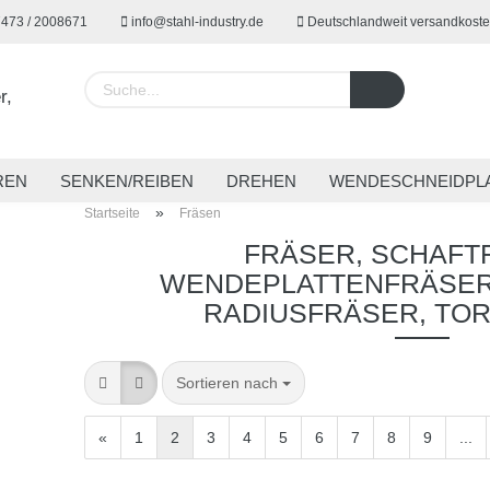
7473 / 2008671
info@stahl-industry.de
Deutschlandweit versandkoste
Lieferland
REN
SENKEN/REIBEN
DREHEN
WENDESCHNEIDPL
»
Startseite
Fräsen
EUGE
SPANNTECHNIK
SONDERWERKZEUGE
ARBE
FRÄSER, SCHAFT
WENDEPLATTENFRÄSER
RADIUSFRÄSER, TO
Konto 
Passw
Sortieren nach
«
1
2
3
4
5
6
7
8
9
...