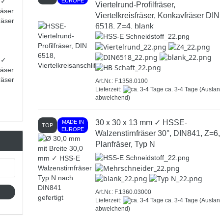
 ✓
EUROPE
Viertelrund-Profilfräser,
räser
Viertelkreisfräser, Konkavfräser DIN
räser
6518, Z=4, blank
 ✓
räser
räser
Art.Nr.: F.1358.0100
Lieferzeit:
ca. 3-4 Tage
(Ausla
abweichend)
30 x 30 x 13 mm ✓ HSSE-
MADE IN
TOP
EUROPE
Walzenstirnfräser 30°, DIN841, Z=6
Planfräser, Typ N
Art.Nr.: F.1360.03000
Lieferzeit:
ca. 3-4 Tage
(Ausla
abweichend)