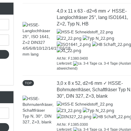
4,0 x 11 x 63 - d2=6 mm ✓ HSSE-
Langlochfräser 25°, lang ISO1641,
Z=2, Typ N, HB
Art.Nr.: F.1380.0400
Lieferzeit:
ca. 3-4 Tage
(Ausla
abweichend)
3,0 x 8 x 52, d2=6 mm ✓ HSSE-
TOP
Bohrnutenfräser, Schaftfräser Typ N
30°, DIN 327, Z=3, blank
Art.Nr.: F.1385.0300
Lieferzeit:
ca. 3-4 Tage
(Ausla