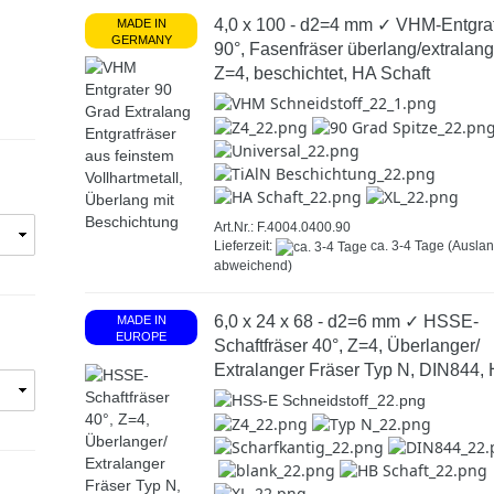
4,0 x 100 - d2=4 mm ✓ VHM-Entgra
MADE IN
GERMANY
90°, Fasenfräser überlang/extralang
Z=4, beschichtet, HA Schaft
Art.Nr.: F.4004.0400.90
Lieferzeit:
ca. 3-4 Tage
(Ausla
abweichend)
6,0 x 24 x 68 - d2=6 mm ✓ HSSE-
MADE IN
EUROPE
Schaftfräser 40°, Z=4, Überlanger/
Extralanger Fräser Typ N, DIN844,