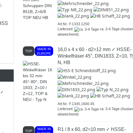
 HSS
Art.Nr.: F.1333.1250
Lieferzeit:
ca. 3-4 Tage
(Ausla
abweichend)
16,0 x 4 x 60 - d2=12 mm ✓ HSSE-
MADE IN
TOP
EUROPE
Winkelfräser 45°, DIN1833, Z=10, T
N, HB
 ✓
Art.Nr.: F.1345.1600.45
Lieferzeit:
ca. 3-4 Tage
(Ausla
abweichend)
R1 / 8 x 60, d2=10 mm ✓ HSSE-
MADE IN
TOP