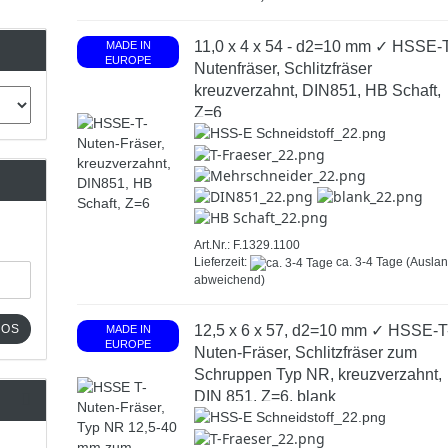
11,0 x 4 x 54 - d2=10 mm ✓ HSSE-
MADE IN
EUROPE
Nutenfräser, Schlitzfräser
kreuzverzahnt, DIN851, HB Schaft,
Z=6
Art.Nr.: F.1329.1100
Lieferzeit:
ca. 3-4 Tage
(Ausla
abweichend)
LOS
12,5 x 6 x 57, d2=10 mm ✓ HSSE-T
MADE IN
EUROPE
Nuten-Fräser, Schlitzfräser zum
Schruppen Typ NR, kreuzverzahnt,
DIN 851, Z=6, blank