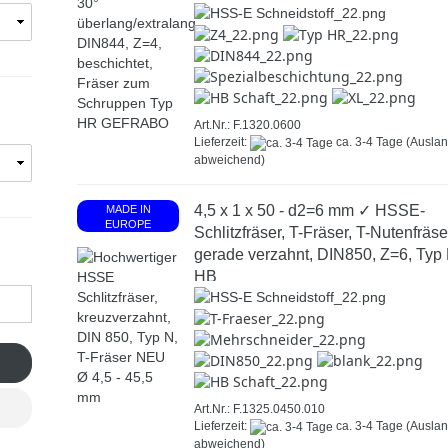
Art.Nr.: F.1320.0600
Lieferzeit:
ca. 3-4 Tage
(Ausla
abweichend)
4,5 x 1 x 50 - d2=6 mm ✓ HSSE-
MADE IN
EUROPE
Schlitzfräser, T-Fräser, T-Nutenfräse
gerade verzahnt, DIN850, Z=6, Typ 
HB
Art.Nr.: F.1325.0450.010
Lieferzeit:
ca. 3-4 Tage
(Ausla
abweichend)