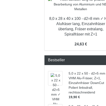
8,0 x 28 x 40 x 100 - d2=8 mm ✓
Alufräser lang, Einzahnfräser
überlang, Fräser extralang,
Spiralfräser mit Z=1
24,63 €
Bestseller
5,0 x 22 x 50 - d2=5 mm
VHM Alu-Fräser, Z=1,
Einzahnfräser DownCut
Poliert linksdrall,
rechtsschneidend
19,90 €