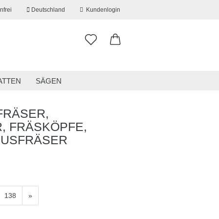
nfrei
Deutschland
Kundenlogin
ATTEN
SÄGEN
ITSKLEIDUNG
RESTPOSTEN
FRÄSER,
, FRÄSKÖPFE,
RUSFRÄSER
erstellen
ort vergessen?
138
»