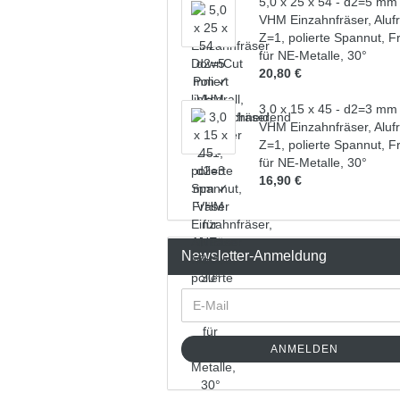
5,0 x 25 x 54 - d2=5 mm
VHM Einzahnfräser, Aluf
Z=1, polierte Spannut, F
für NE-Metalle, 30°
20,80 €
3,0 x 15 x 45 - d2=3 mm
VHM Einzahnfräser, Aluf
Z=1, polierte Spannut, F
für NE-Metalle, 30°
16,90 €
Newsletter-Anmeldung
ANMELDEN