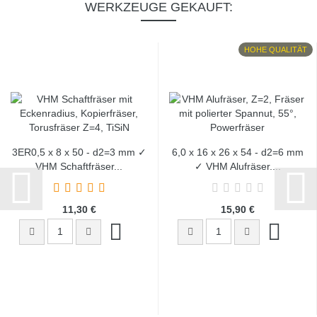
WERKZEUGE GEKAUFT:
HOHE QUALITÄT
3ER0,5 x 8 x 50 - d2=3 mm ✓
6,0 x 16 x 26 x 54 - d2=6 mm
VHM Schaftfräser...
✓ VHM Alufräser,...
11,30 €
15,90 €