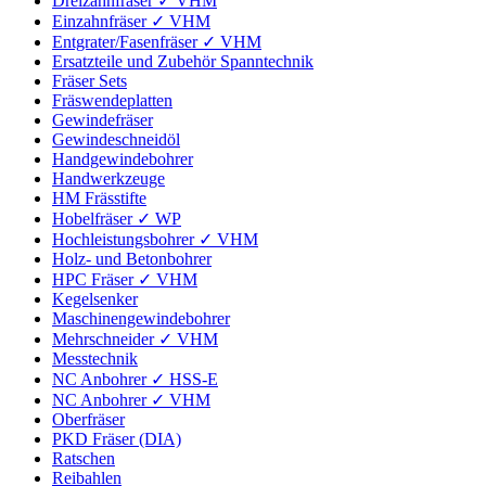
Dreizahnfräser ✓ VHM
Einzahnfräser ✓ VHM
Entgrater/Fasenfräser ✓ VHM
Ersatzteile und Zubehör Spanntechnik
Fräser Sets
Fräswendeplatten
Gewindefräser
Gewindeschneidöl
Handgewindebohrer
Handwerkzeuge
HM Frässtifte
Hobelfräser ✓ WP
Hochleistungsbohrer ✓ VHM
Holz- und Betonbohrer
HPC Fräser ✓ VHM
Kegelsenker
Maschinengewindebohrer
Mehrschneider ✓ VHM
Messtechnik
NC Anbohrer ✓ HSS-E
NC Anbohrer ✓ VHM
Oberfräser
PKD Fräser (DIA)
Ratschen
Reibahlen