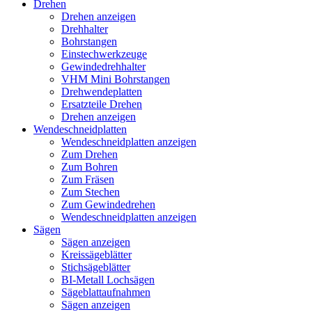
Drehen
Drehen anzeigen
Drehhalter
Bohrstangen
Einstechwerkzeuge
Gewindedrehhalter
VHM Mini Bohrstangen
Drehwendeplatten
Ersatzteile Drehen
Drehen anzeigen
Wendeschneidplatten
Wendeschneidplatten anzeigen
Zum Drehen
Zum Bohren
Zum Fräsen
Zum Stechen
Zum Gewindedrehen
Wendeschneidplatten anzeigen
Sägen
Sägen anzeigen
Kreissägeblätter
Stichsägeblätter
BI-Metall Lochsägen
Sägeblattaufnahmen
Sägen anzeigen