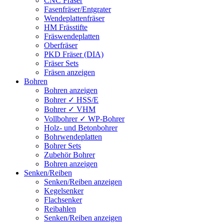
CNC Fräser
Fasenfräser/Entgrater
Wendeplattenfräser
HM Frässtifte
Fräswendeplatten
Oberfräser
PKD Fräser (DIA)
Fräser Sets
Fräsen anzeigen
Bohren
Bohren anzeigen
Bohrer ✓ HSS/E
Bohrer ✓ VHM
Vollbohrer ✓ WP-Bohrer
Holz- und Betonbohrer
Bohrwendeplatten
Bohrer Sets
Zubehör Bohrer
Bohren anzeigen
Senken/Reiben
Senken/Reiben anzeigen
Kegelsenker
Flachsenker
Reibahlen
Senken/Reiben anzeigen