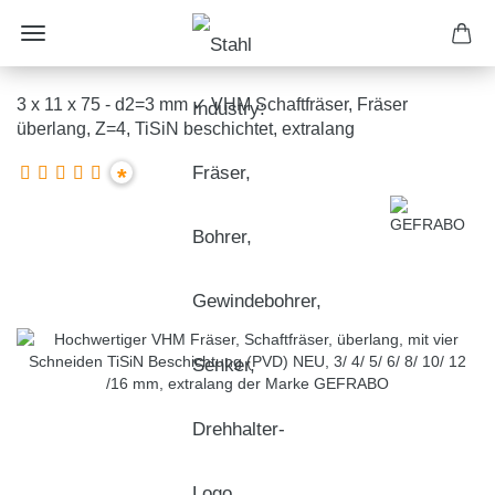
3 x 11 x 75 - d2=3 mm ✓ VHM Schaftfräser, Fräser
überlang, Z=4, TiSiN beschichtet, extralang
*