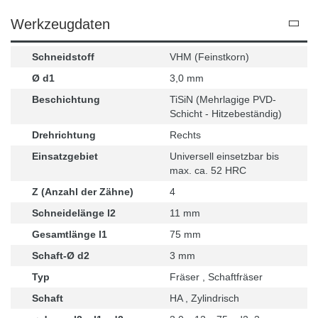
Werkzeugdaten
Schneidstoff
VHM (Feinstkorn)
Ø d1
3,0 mm
Beschichtung
TiSiN (Mehrlagige PVD-
Schicht - Hitzebeständig)
Drehrichtung
Rechts
Einsatzgebiet
Universell einsetzbar bis
max. ca. 52 HRC
Z (Anzahl der Zähne)
4
Schneidelänge l2
11 mm
Gesamtlänge l1
75 mm
Schaft-Ø d2
3 mm
Typ
Fräser , Schaftfräser
Schaft
HA , Zylindrisch