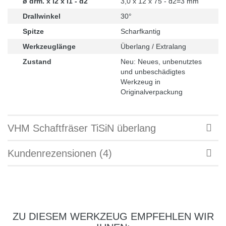
ø drm. x l2 x l1 - d2
3,0 x 12 x 75 - d2=3 mm
Drallwinkel
30°
Spitze
Scharfkantig
Werkzeuglänge
Überlang / Extralang
Zustand
Neu: Neues, unbenutztes
und unbeschädigtes
Werkzeug in
Originalverpackung
VHM Schaftfräser TiSiN überlang
Kundenrezensionen (4)
ZU DIESEM WERKZEUG EMPFEHLEN WIR