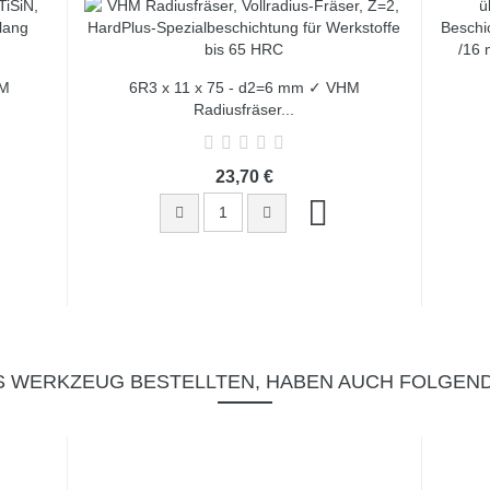
HM
6R3 x 11 x 75 - d2=6 mm ✓ VHM
Radiusfräser...
23,70 €
S WERKZEUG BESTELLTEN, HABEN AUCH FOLGEN