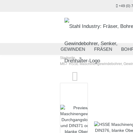
+49 (0) 
GEWINDEN
FRÄSEN
BOH
»
Startseite
MESSTECHNIK
HANDWERKZ
M6✓ HSSE Maschinengewindebohrer, Gewinde