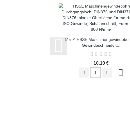
M5 ✓ HSSE Maschinengewindeboh
Gewindeschneider,...
10,10 €