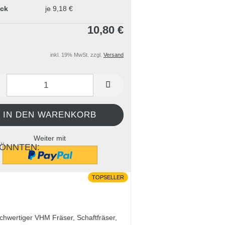
ück
je 9,18 €
10,80 €
inkl. 19% MwSt. zzgl.
Versand
Weiter mit
KÖNNTEN:
TOPSELLER
AUF DEN MERKZETTEL
FRAGE ZUM PRODUKT