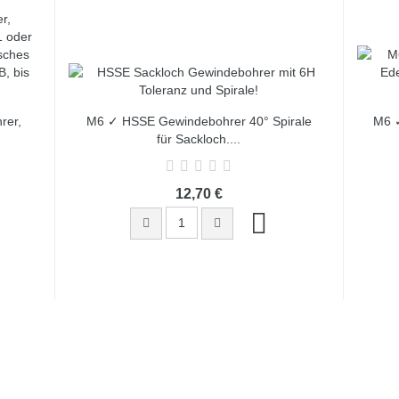
rer,
M6 ✓ HSSE Gewindebohrer 40° Spirale
M6 ✓
für Sackloch,...
12,70 €