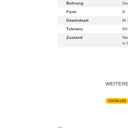
Bohrung
Du
Form
B
Gewindeart
M -
Toleranz
6H
Zustand
Ne
in 
WEITERE
TOPSELLER