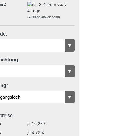
eit:
ca. 3-
4 Tage
(Ausland abweichend)
de:
ichtung:
ng:
lpreise
k
je 10,26 €
k
je 9,72 €