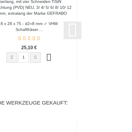
8 x 28 x 75 - d2=8 mm ✓ VHM
8R4 x 10 x 63 - d2
Schaftfräser,...
Radiusfräser
25,10 €
33,50 
DE WERKZEUGE GEKAUFT: