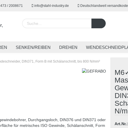
7473 / 2008671
info@stahl-industry.de
Deutschlandweit versandkoste
Lieferland
REN
SENKEN/REIBEN
DREHEN
WENDESCHNEIDPL
EUGE
SPANNTECHNIK
SONDERWERKZEUGE
ARBE
schneider, DIN371, Form B mit Schälanschnitt, bis 800 N/mm²
M6
Mas
Gew
Konto 
DIN
Passw
Schä
N/m
Art.Nr.: