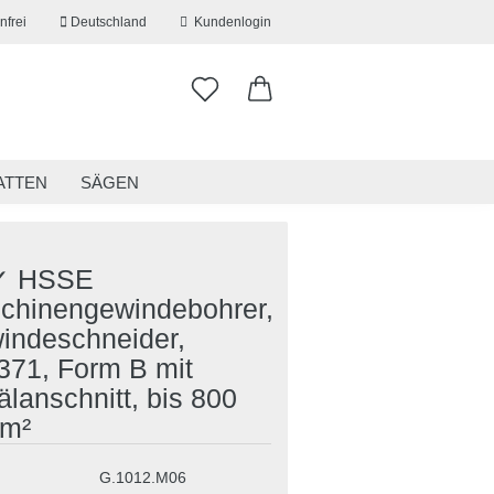
nfrei
Deutschland
Kundenlogin
ATTEN
SÄGEN
ITSKLEIDUNG
RESTPOSTEN
✓ HSSE
chinengewindebohrer,
indeschneider,
erstellen
371, Form B mit
ort vergessen?
lanschnitt, bis 800
m²
G.1012.M06