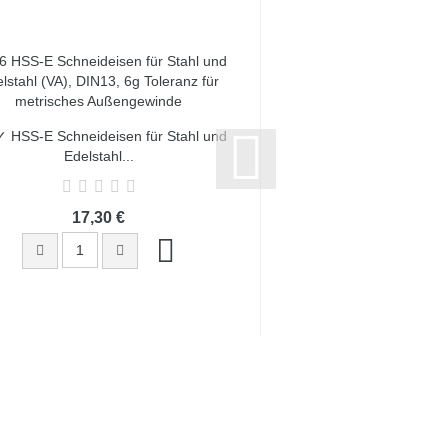
 HSS-E Schneideisen für Stahl und
M8 ✓ HSSE Maschinen
Edelstahl...
Gewindeschnei
17,30 €
11,95 