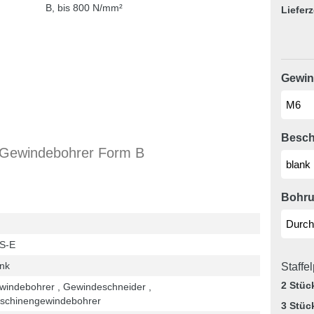
Lieferz
Gewin
Besch
Gewindebohrer Form B
Bohru
S-E
nk
Staffe
2 Stüc
windebohrer , Gewindeschneider ,
schinengewindebohrer
3 Stüc