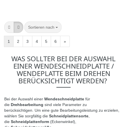
Sortieren nach
1
2
3
4
5
6
»
WAS SOLLTER BEI DER AUSWAHL
EINER WENDESCHNEIDPLATTE /
WENDEPLATTE BEIM DREHEN
BERÜCKSICHTIGT WERDEN?
Bei der Auswahl einer
Wendeschneidplatte
für
die
Drehbearbeitung
sind viele Parameter zu
berücksichtigen.
Um eine gute Bearbeitungsleistung zu erzielen,
wählen Sie sorgfältig die
Schneidplattensorte
,
die
Schneidplattenform
(Eckenwinkel),