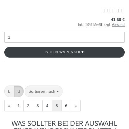
41,60 €
inkl. 19% MwSt. zzgl.
Versand
IN DEN WARENKORB
Sortieren nach
«
1
2
3
4
5
6
»
WAS SOLLTER BEI DER AUSWAHL