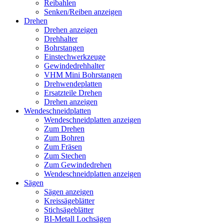
Reibahlen
Senken/Reiben anzeigen
Drehen
Drehen anzeigen
Drehhalter
Bohrstangen
Einstechwerkzeuge
Gewindedrehhalter
VHM Mini Bohrstangen
Drehwendeplatten
Ersatzteile Drehen
Drehen anzeigen
Wendeschneidplatten
Wendeschneidplatten anzeigen
Zum Drehen
Zum Bohren
Zum Fräsen
Zum Stechen
Zum Gewindedrehen
Wendeschneidplatten anzeigen
Sägen
Sägen anzeigen
Kreissägeblätter
Stichsägeblätter
BI-Metall Lochsägen