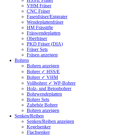
HSS/E Fräser
VHM Fräser
CNC Fräser
Fasenfräser/Entgrater
Wendeplattenfräser
HM Frässtifte
Fräswendeplatten
Oberfräser
PKD Fräser (DIA)
Fräser Sets
Fräsen anzeigen
Bohren
Bohren anzeigen
Bohrer ✓ HSS/E
Bohrer ✓ VHM
Vollbohrer ✓ WP-Bohrer
Holz- und Betonbohrer
Bohrwendeplatten
Bohrer Sets
Zubehör Bohrer
Bohren anzeigen
Senken/Reiben
Senken/Reiben anzeigen
Kegelsenker
Flachsenker