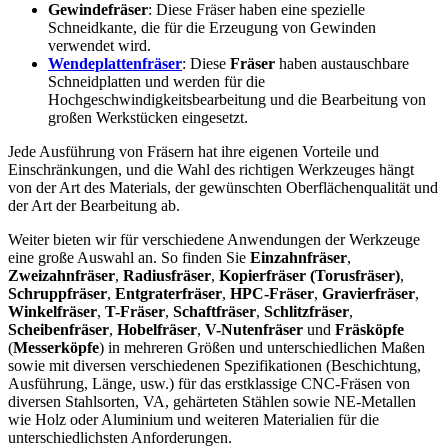
Gewindefräser
: Diese Fräser haben eine spezielle
Schneidkante, die für die Erzeugung von Gewinden
verwendet wird.
Wendeplattenfräser
: Diese
Fräser
haben austauschbare
Schneidplatten und werden für die
Hochgeschwindigkeitsbearbeitung und die Bearbeitung von
großen Werkstücken eingesetzt.
Jede Ausführung von Fräsern hat ihre eigenen Vorteile und
Einschränkungen, und die Wahl des richtigen Werkzeuges hängt
von der Art des Materials, der gewünschten Oberflächenqualität und
der Art der Bearbeitung ab.
Weiter bieten wir für verschiedene Anwendungen der Werkzeuge
eine große Auswahl an. So finden Sie
Einzahnfräser
,
Zweizahnfräser
,
Radiusfräser
,
Kopierfräser (Torusfräser)
,
Schruppfräser
,
Entgraterfräser
,
HPC-Fräser
,
Gravierfräser
,
Winkelfräser
,
T-Fräser
,
Schaftfräser
,
Schlitzfräser
,
Scheibenfräser
,
Hobelfräser
,
V-Nutenfräser
und
Fräsköpfe
(
Messerköpfe
) in mehreren Größen und unterschiedlichen Maßen
sowie mit diversen verschiedenen Spezifikationen (Beschichtung,
Ausführung, Länge, usw.) für das erstklassige CNC-Fräsen von
diversen Stahlsorten, VA, gehärteten Stählen sowie NE-Metallen
wie Holz oder Aluminium und weiteren Materialien für die
unterschiedlichsten Anforderungen.