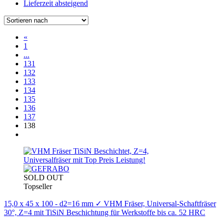
Lieferzeit absteigend
«
1
...
131
132
133
134
135
136
137
138
SOLD OUT
Topseller
15,0 x 45 x 100 - d2=16 mm ✓ VHM Fräser, Universal-Schaftfräser
30°, Z=4 mit TiSiN Beschichtung für Werkstoffe bis ca. 52 HRC