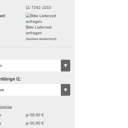
11-7242-1010
eit:
Bitte Lieferzeit
anfragen
(Ausland abweichend)
tlänge l1:
lpreise
k
je 58,90 €
k
je 55,80 €