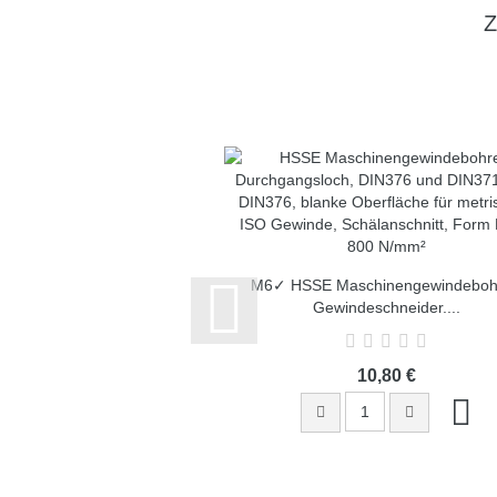
M6✓ HSSE Maschinengewindebohr
Gewindeschneider,...
10,80 €