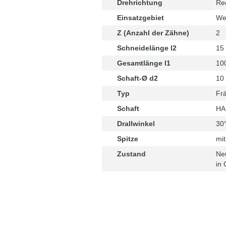
Drehrichtung
Re
Einsatzgebiet
Wek
Z (Anzahl der Zähne)
2
Schneidelänge l2
15
Gesamtlänge l1
10
Schaft-Ø d2
10
Typ
Frä
Schaft
HA
Drallwinkel
30
Spitze
mit
Zustand
Ne
in 