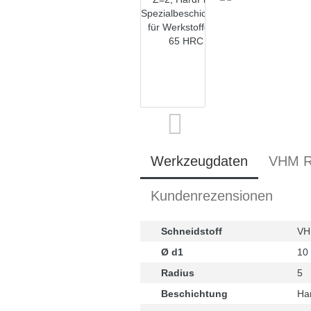
Werkzeugdaten
VHM Ra
Kundenrezensionen
Schneidstoff
V
Ø d1
10
Radius
5
Beschichtung
Har