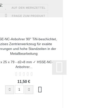
:
AUF DEN MERKZETTEL
FRAGE ZUM PRODUKT
 x 25 x 79 - d2=8 mm ✓ HSSE-NC-
8,0 x 40 x 100 - d2=8
Anbohrer...
Fräser..
11,50 €
36,00 