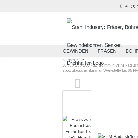
+49 (0) 
GEWINDEN
FRÄSEN
BOH
»
Startseite
MESSTECHNIK
HANDWERKZ
10R5 x 15 x 100 - d2=10 mm ✓ VHM Radiusfrä
Spezialbeschichtung für Werkstoffe bis 65 