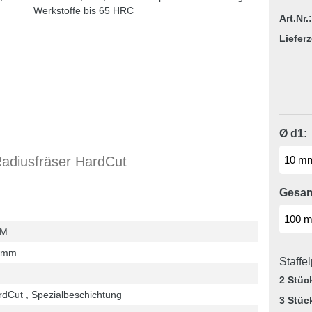
Art.Nr.:
Lieferz
Ø d1:
diusfräser HardCut
Gesam
HM
 mm
Staffe
2 Stüc
dCut , Spezialbeschichtung
3 Stüc