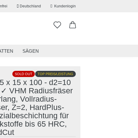
nfrei
Deutschland
Kundenlogin
ATTEN
SÄGEN
ITSKLEIDUNG
RESTPOSTEN
SOLD OUT
TOP PREIS/LEISTUNG
5 x 15 x 100 - d2=10
✓ VHM Radiusfräser
erstellen
lang, Vollradius-
ort vergessen?
er, Z=2, HardPlus-
ialbeschichtung für
kstoffe bis 65 HRC,
dCut