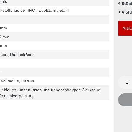
chts
4 Stüc
stoffe bis 65 HRC , Edelstahl , Stahl
> 4 St
 mm
Artik
0 mm
 mm
ser , Radiusfräser
°
 Vollradius, Radius
u: Neues, unbenutztes und unbeschädigtes Werkzeug
Originalverpackung