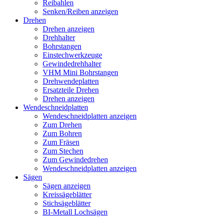
Reibahlen
Senken/Reiben anzeigen
Drehen
Drehen anzeigen
Drehhalter
Bohrstangen
Einstechwerkzeuge
Gewindedrehhalter
VHM Mini Bohrstangen
Drehwendeplatten
Ersatzteile Drehen
Drehen anzeigen
Wendeschneidplatten
Wendeschneidplatten anzeigen
Zum Drehen
Zum Bohren
Zum Fräsen
Zum Stechen
Zum Gewindedrehen
Wendeschneidplatten anzeigen
Sägen
Sägen anzeigen
Kreissägeblätter
Stichsägeblätter
BI-Metall Lochsägen