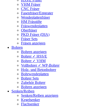
HSS/E Fräser
VHM Fräser
CNC Fräser
Fasenfräser/Entgrater
Wendeplattenfräser
HM Frässtifte
Fräswendeplatten
Oberfräser
PKD Fräser (DIA)
Fräser Sets
Fräsen anzeigen
Bohren
Bohren anzeigen
Bohrer ✓ HSS/E
Bohrer ✓ VHM
Vollbohrer ✓ WP-Bohrer
Holz- und Betonbohrer
Bohrwendeplatten
Bohrer Sets
Zubehör Bohrer
Bohren anzeigen
Senken/Reiben
Senken/Reiben anzeigen
Kegelsenker
Flachsenker