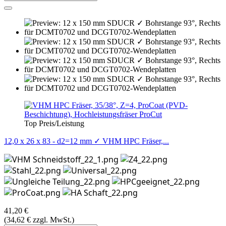
Top Preis/Leistung
12,0 x 26 x 83 - d2=12 mm ✓ VHM HPC Fräser,...
41,20 €
(34,62 € zzgl. MwSt.)