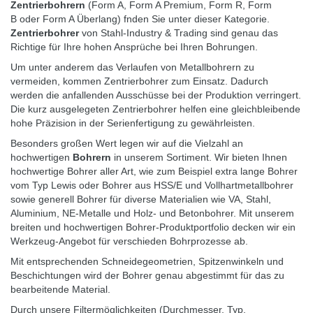
Zentrierbohrern
(
Form A
,
Form A Premium
,
Form R
,
Form
B
oder
Form A Überlang
) fnden Sie unter dieser Kategorie.
Zentrierbohrer
von Stahl-Industry & Trading sind genau das
Richtige für Ihre hohen Ansprüche bei Ihren
Bohrungen
.
Um unter anderem das Verlaufen von Metallbohrern zu
vermeiden, kommen Zentrierbohrer zum Einsatz. Dadurch
werden die anfallenden Ausschüsse bei der Produktion verringert.
Die kurz ausgelegeten Zentrierbohrer helfen eine gleichbleibende
hohe Präzision in der Serienfertigung zu gewährleisten.
Besonders großen Wert legen wir auf die Vielzahl an
hochwertigen
Bohrern
in unserem Sortiment. Wir bieten Ihnen
hochwertige Bohrer aller Art, wie zum Beispiel extra lange Bohrer
vom Typ Lewis oder Bohrer aus
HSS/E
und
Vollhartmetallbohrer
sowie generell Bohrer für diverse Materialien wie VA, Stahl,
Aluminium, NE-Metalle und Holz- und Betonbohrer. Mit unserem
breiten und hochwertigen Bohrer-Produktportfolio decken wir ein
Werkzeug-Angebot für verschieden Bohrprozesse ab.
Mit entsprechenden Schneidegeometrien, Spitzenwinkeln und
Beschichtungen wird der
Bohrer
genau abgestimmt für das zu
bearbeitende Material.
Durch unsere Filtermöglichkeiten (Durchmesser, Typ,