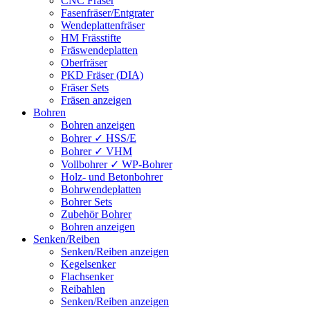
CNC Fräser
Fasenfräser/Entgrater
Wendeplattenfräser
HM Frässtifte
Fräswendeplatten
Oberfräser
PKD Fräser (DIA)
Fräser Sets
Fräsen anzeigen
Bohren
Bohren anzeigen
Bohrer ✓ HSS/E
Bohrer ✓ VHM
Vollbohrer ✓ WP-Bohrer
Holz- und Betonbohrer
Bohrwendeplatten
Bohrer Sets
Zubehör Bohrer
Bohren anzeigen
Senken/Reiben
Senken/Reiben anzeigen
Kegelsenker
Flachsenker
Reibahlen
Senken/Reiben anzeigen