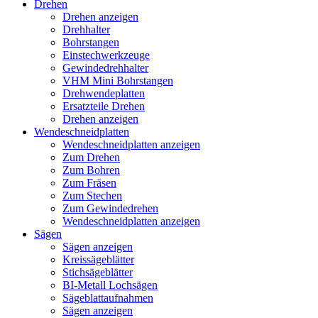
Drehen
Drehen anzeigen
Drehhalter
Bohrstangen
Einstechwerkzeuge
Gewindedrehhalter
VHM Mini Bohrstangen
Drehwendeplatten
Ersatzteile Drehen
Drehen anzeigen
Wendeschneidplatten
Wendeschneidplatten anzeigen
Zum Drehen
Zum Bohren
Zum Fräsen
Zum Stechen
Zum Gewindedrehen
Wendeschneidplatten anzeigen
Sägen
Sägen anzeigen
Kreissägeblätter
Stichsägeblätter
BI-Metall Lochsägen
Sägeblattaufnahmen
Sägen anzeigen