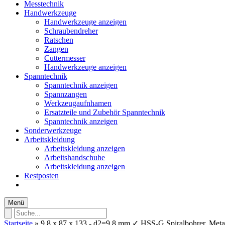
Messtechnik
Handwerkzeuge
Handwerkzeuge anzeigen
Schraubendreher
Ratschen
Zangen
Cuttermesser
Handwerkzeuge anzeigen
Spanntechnik
Spanntechnik anzeigen
Spannzangen
Werkzeugaufnhamen
Ersatzteile und Zubehör Spanntechnik
Spanntechnik anzeigen
Sonderwerkzeuge
Arbeitskleidung
Arbeitskleidung anzeigen
Arbeitshandschuhe
Arbeitskleidung anzeigen
Restposten
Menü
Startseite
»
9,8 x 87 x 133 - d2=9,8 mm ✓ HSS-G Spiralbohrer, Metall