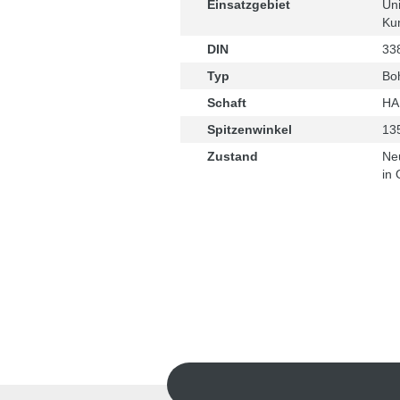
Einsatzgebiet
Uni
Kun
DIN
33
Typ
Boh
Schaft
HA
Spitzenwinkel
13
Zustand
Ne
in 