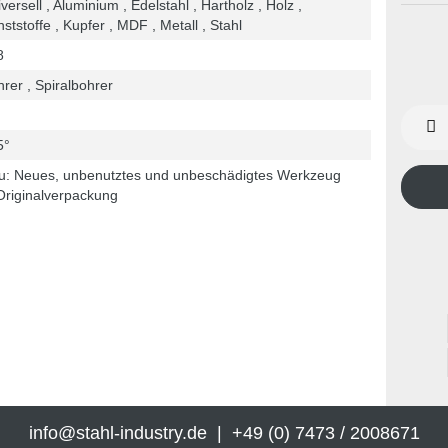
versell , Aluminium , Edelstahl , Hartholz , Holz ,
ststoffe , Kupfer , MDF , Metall , Stahl
8
rer , Spiralbohrer
5°
u: Neues, unbenutztes und unbeschädigtes Werkzeug
Originalverpackung
info@stahl-industry.de | +49 (0) 7473 / 2008671