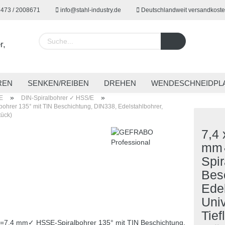
7473 / 2008671
info@stahl-industry.de
Deutschlandweit versandkoste
Lieferland
REN
SENKEN/REIBEN
DREHEN
WENDESCHNEIDPL
»
»
E
DIN-Spiralbohrer ✓ HSS/E
EUGE
SPANNTECHNIK
SONDERWERKZEUGE
ARBE
ohrer 135° mit TIN Beschichtung, DIN338, Edelstahlbohrer,
tück)
7,4 
mm✓
Konto 
Spir
Passw
Bes
Edel
Univ
Tief