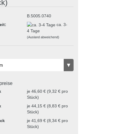
ck)
B.5005.0740
eit:
ca. 3-
4 Tage
(Ausland abweichend)
lpreise
k
je 46,60 € (9,32 € pro
Stück)
k
je 44,15 € (8,83 € pro
Stück)
ück
je 41,69 € (8,34 € pro
Stück)