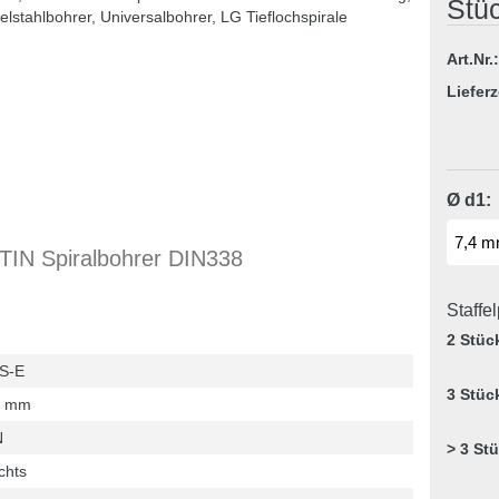
Stü
Art.Nr.:
Lieferz
Ø d1:
IN Spiralbohrer DIN338
Staffe
2 Stüc
S-E
3 Stüc
4 mm
N
> 3 St
chts