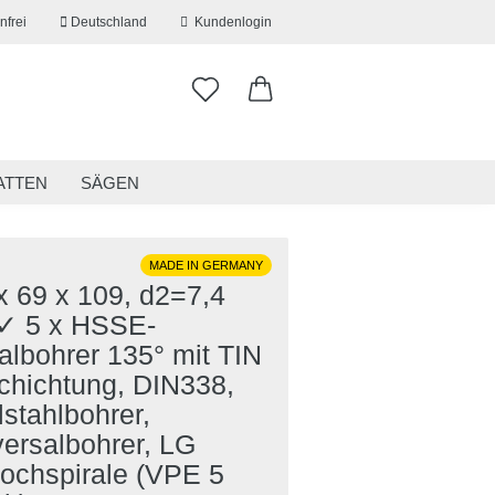
nfrei
Deutschland
Kundenlogin
ATTEN
SÄGEN
ITSKLEIDUNG
RESTPOSTEN
MADE IN GERMANY
x 69 x 109, d2=7,4
 5 x HSSE-
erstellen
albohrer 135° mit TIN
ort vergessen?
chichtung, DIN338,
stahlbohrer,
ersalbohrer, LG
lochspirale (VPE 5