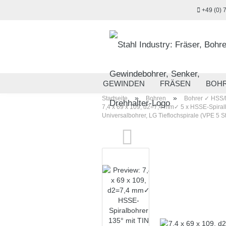
+49 (0) 
GEWINDEN
FRÄSEN
BOH
»
»
Startseite
Bohren
Bohrer ✓ HSS/
MESSTECHNIK
HANDWERKZ
7,4 x 69 x 109, d2=7,4 mm✓ 5 x HSSE-Spiralb
Universalbohrer, LG Tieflochspirale (VPE 5 S