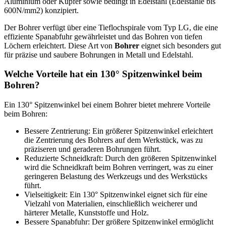
Aluminium oder Kupfer sowie bedingt in Edelstahl (Edelstähle bis
600N/mm2) konzipiert.
Der Bohrer verfügt über eine Tieflochspirale vom Typ LG, die eine
effiziente Spanabfuhr gewährleistet und das Bohren von tiefen
Löchern erleichtert. Diese Art von
Bohrer
eignet sich besonders gut
für präzise und saubere Bohrungen in Metall und Edelstahl.
Welche Vorteile hat ein 130° Spitzenwinkel beim
Bohren?
Ein 130° Spitzenwinkel bei einem Bohrer bietet mehrere Vorteile
beim Bohren:
Bessere Zentrierung: Ein größerer Spitzenwinkel erleichtert
die Zentrierung des Bohrers auf dem Werkstück, was zu
präziseren und geraderen Bohrungen führt.
Reduzierte Schneidkraft: Durch den größeren Spitzenwinkel
wird die Schneidkraft beim Bohren verringert, was zu einer
geringeren Belastung des Werkzeugs und des Werkstücks
führt.
Vielseitigkeit: Ein 130° Spitzenwinkel eignet sich für eine
Vielzahl von Materialien, einschließlich weicherer und
härterer Metalle, Kunststoffe und Holz.
Bessere Spanabfuhr: Der größere Spitzenwinkel ermöglicht