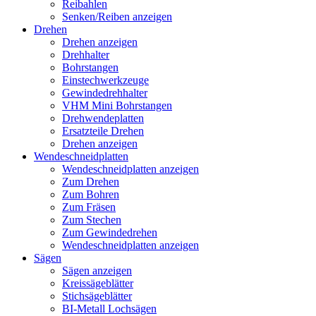
Reibahlen
Senken/Reiben anzeigen
Drehen
Drehen anzeigen
Drehhalter
Bohrstangen
Einstechwerkzeuge
Gewindedrehhalter
VHM Mini Bohrstangen
Drehwendeplatten
Ersatzteile Drehen
Drehen anzeigen
Wendeschneidplatten
Wendeschneidplatten anzeigen
Zum Drehen
Zum Bohren
Zum Fräsen
Zum Stechen
Zum Gewindedrehen
Wendeschneidplatten anzeigen
Sägen
Sägen anzeigen
Kreissägeblätter
Stichsägeblätter
BI-Metall Lochsägen