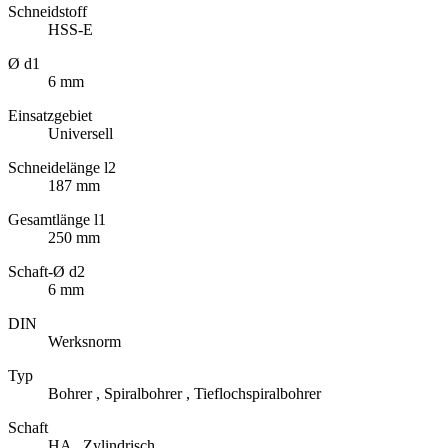
Schneidstoff
HSS-E
Ø d1
6 mm
Einsatzgebiet
Universell
Schneidelänge l2
187 mm
Gesamtlänge l1
250 mm
Schaft-Ø d2
6 mm
DIN
Werksnorm
Typ
Bohrer , Spiralbohrer , Tieflochspiralbohrer
Schaft
HA , Zylindrisch