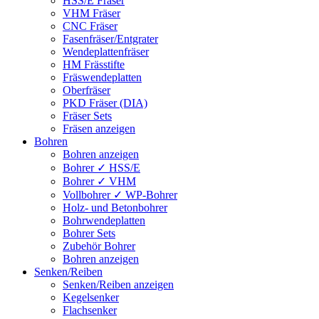
HSS/E Fräser
VHM Fräser
CNC Fräser
Fasenfräser/Entgrater
Wendeplattenfräser
HM Frässtifte
Fräswendeplatten
Oberfräser
PKD Fräser (DIA)
Fräser Sets
Fräsen anzeigen
Bohren
Bohren anzeigen
Bohrer ✓ HSS/E
Bohrer ✓ VHM
Vollbohrer ✓ WP-Bohrer
Holz- und Betonbohrer
Bohrwendeplatten
Bohrer Sets
Zubehör Bohrer
Bohren anzeigen
Senken/Reiben
Senken/Reiben anzeigen
Kegelsenker
Flachsenker