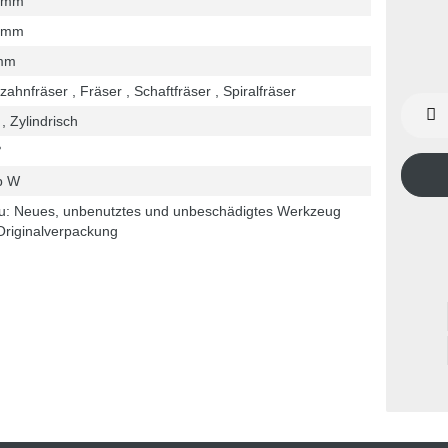
 mm
 mm
mm
zahnfräser , Fräser , Schaftfräser , Spiralfräser
, Zylindrisch
°
p W
u: Neues, unbenutztes und unbeschädigtes Werkzeug
Originalverpackung