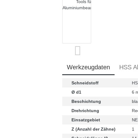
Werkzeugdaten
HSS Al
Schneidstoff
HS
Ø d1
6 
Beschichtung
bla
Drehrichtung
Re
Einsatzgebiet
NE-
Z (Anzahl der Zähne)
1