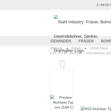
+49 (0) 
GEWINDEN
FRÄSEN
BOH
»
»
Startseite
Fräsen
HSS/E Fräser
MESSTECHNIK
HANDWERKZ
6,0 x 14 x 60 - d2=6 mm ✓ HSS Alufräser, Einz