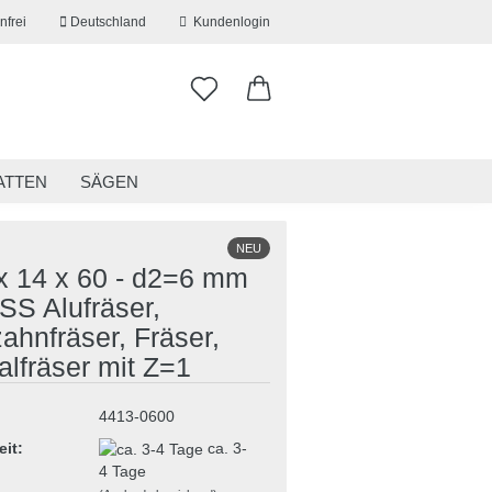
nfrei
Deutschland
Kundenlogin
ATTEN
SÄGEN
ITSKLEIDUNG
RESTPOSTEN
NEU
 x 14 x 60 - d2=6 mm
SS Alufräser,
ahnfräser, Fräser,
erstellen
alfräser mit Z=1
ort vergessen?
4413-0600
eit:
ca. 3-
4 Tage