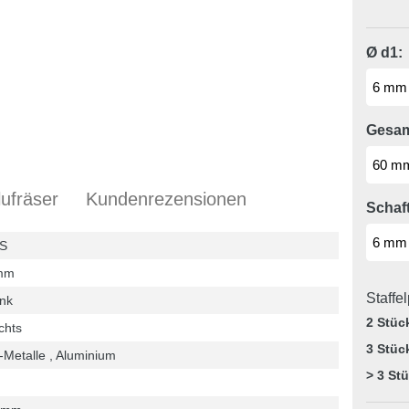
Ø d1:
Gesam
ufräser
Kundenrezensionen
Schaft
S
mm
Staffe
nk
2 Stüc
chts
3 Stüc
Metalle , Aluminium
> 3 St