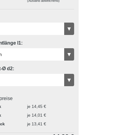
(Ausland abweichend)
tlänge l1:
-Ø d2:
lpreise
k
je 14,45 €
k
je 14,01 €
ück
je 13,41 €