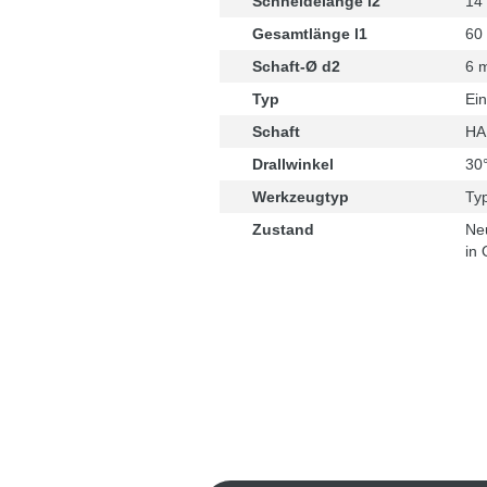
Schneidelänge l2
14
Gesamtlänge l1
60
Schaft-Ø d2
6 
Typ
Ein
Schaft
HA 
Drallwinkel
30
Werkzeugtyp
Ty
Zustand
Ne
in 