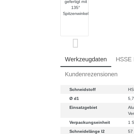
Werkzeugdaten
HSSE B
Kundenrezensionen
Schneidstoff
HS
Ø d1
5,
Einsatzgebiet
Alu
Ver
Verpackungseinheit
1 S
Schneidelänge l2
57