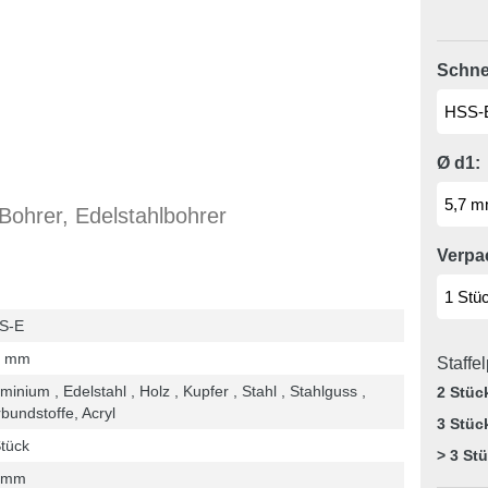
Schnei
Ø d1:
ohrer, Edelstahlbohrer
Verpa
S-E
7 mm
Staffe
minium , Edelstahl , Holz , Kupfer , Stahl , Stahlguss ,
2 Stüc
bundstoffe, Acryl
3 Stüc
tück
> 3 St
 mm