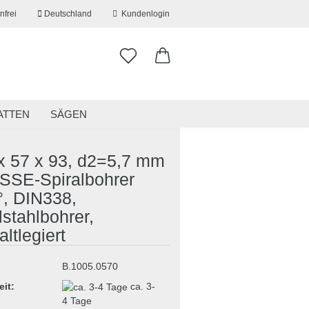
nfrei
Deutschland
Kundenlogin
ATTEN
SÄGEN
ITSKLEIDUNG
RESTPOSTEN
 x 57 x 93, d2=5,7 mm
SSE-Spiralbohrer
°, DIN338,
erstellen
stahlbohrer,
ort vergessen?
ltlegiert
B.1005.0570
eit:
ca. 3-
4 Tage