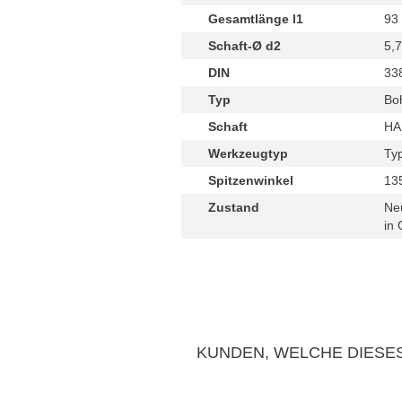
Gesamtlänge l1
93
Schaft-Ø d2
5,
DIN
33
Typ
Boh
Schaft
HA 
Werkzeugtyp
Ty
Spitzenwinkel
13
Zustand
Ne
in 
KUNDEN, WELCHE DIESE