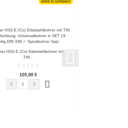
MADE IN GERMANY
rer HSS-E (Co) Edelstahlbohrer mit
3,5 x 39 x 70, d2=3
TIN...
Spiralbohre
105,90 €
2,80 €