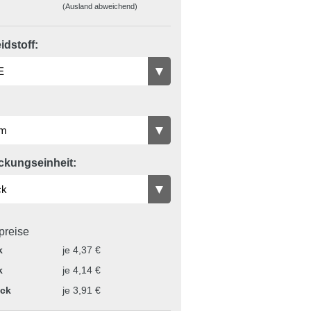
(Ausland abweichend)
dstoff:
ckungseinheit:
lpreise
k
je 4,37 €
k
je 4,14 €
ück
je 3,91 €