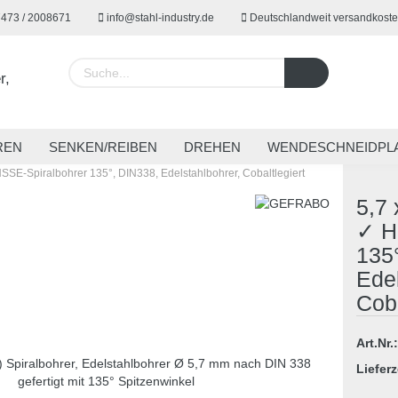
7473 / 2008671
info@stahl-industry.de
Deutschlandweit versandkoste
Lieferland
REN
SENKEN/REIBEN
DREHEN
WENDESCHNEIDPL
SSE-Spiralbohrer 135°, DIN338, Edelstahlbohrer, Cobaltlegiert
EUGE
SPANNTECHNIK
SONDERWERKZEUGE
ARBE
5,7
✓ H
135
Konto 
Edel
Passw
Coba
Art.Nr.:
Lieferz