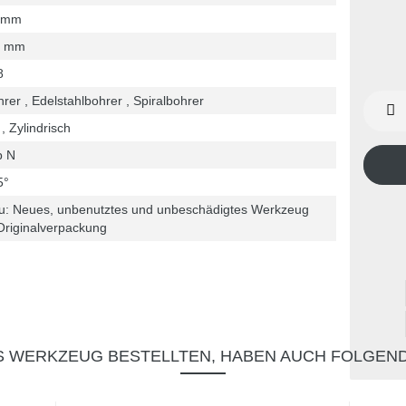
 mm
7 mm
8
rer , Edelstahlbohrer , Spiralbohrer
, Zylindrisch
p N
5°
u: Neues, unbenutztes und unbeschädigtes Werkzeug
Originalverpackung
S WERKZEUG BESTELLTEN, HABEN AUCH FOLGEN