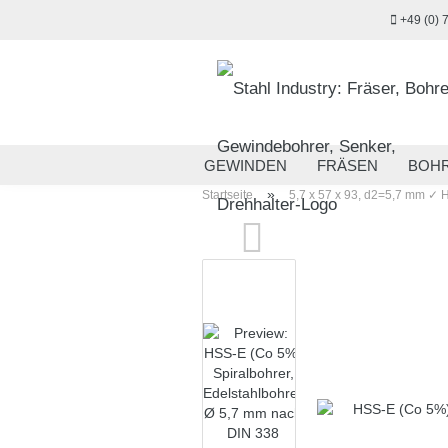
+49 (0) 
GEWINDEN
FRÄSEN
BOH
»
Startseite
5,7 x 57 x 93, d2=5,7 mm ✓ H
MESSTECHNIK
HANDWERKZ