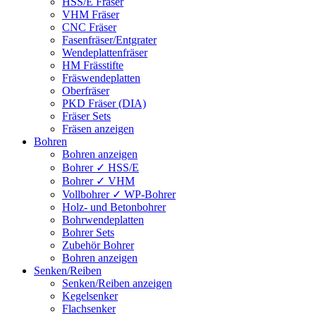
HSS/E Fräser
VHM Fräser
CNC Fräser
Fasenfräser/Entgrater
Wendeplattenfräser
HM Frässtifte
Fräswendeplatten
Oberfräser
PKD Fräser (DIA)
Fräser Sets
Fräsen anzeigen
Bohren
Bohren anzeigen
Bohrer ✓ HSS/E
Bohrer ✓ VHM
Vollbohrer ✓ WP-Bohrer
Holz- und Betonbohrer
Bohrwendeplatten
Bohrer Sets
Zubehör Bohrer
Bohren anzeigen
Senken/Reiben
Senken/Reiben anzeigen
Kegelsenker
Flachsenker