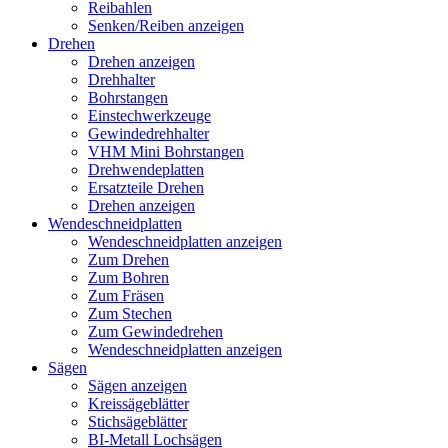
Reibahlen
Senken/Reiben anzeigen
Drehen
Drehen anzeigen
Drehhalter
Bohrstangen
Einstechwerkzeuge
Gewindedrehhalter
VHM Mini Bohrstangen
Drehwendeplatten
Ersatzteile Drehen
Drehen anzeigen
Wendeschneidplatten
Wendeschneidplatten anzeigen
Zum Drehen
Zum Bohren
Zum Fräsen
Zum Stechen
Zum Gewindedrehen
Wendeschneidplatten anzeigen
Sägen
Sägen anzeigen
Kreissägeblätter
Stichsägeblätter
BI-Metall Lochsägen