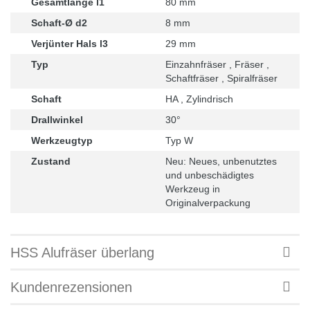
Gesamtlänge l1
80 mm
Schaft-Ø d2
8 mm
Verjünter Hals l3
29 mm
Typ
Einzahnfräser , Fräser ,
Schaftfräser , Spiralfräser
Schaft
HA , Zylindrisch
Drallwinkel
30°
Werkzeugtyp
Typ W
Zustand
Neu: Neues, unbenutztes
und unbeschädigtes
Werkzeug in
Originalverpackung
HSS Alufräser überlang
Kundenrezensionen