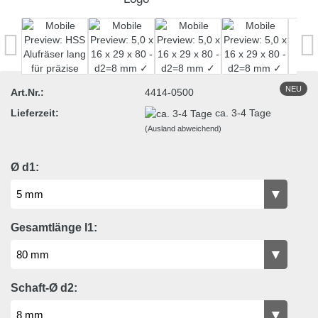
NEU
Art.Nr.:
4414-0500
Lieferzeit:
ca. 3-4 Tage
(Ausland abweichend)
Ø d1:
Gesamtlänge l1:
Schaft-Ø d2: