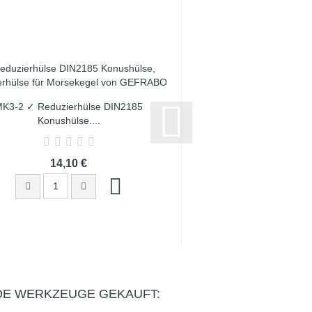
K3-2 ✓ Reduzierhülse DIN2185
MK4-1 ✓ Reduzierhü
Konushülse,...
Konushülse,
14,10 €
18,30 
DE WERKZEUGE GEKAUFT: