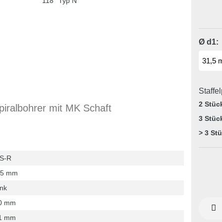
Ø d1:
Staffe
2 Stüc
iralbohrer mit MK Schaft
3 Stüc
> 3 St
S-R
,5 mm
nk
0 mm
1 mm