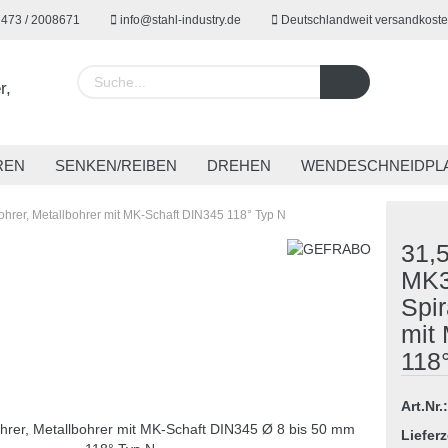
7473 / 2008671
info@stahl-industry.de
Deutschlandweit versandkoste
Lieferland
REN
SENKEN/REIBEN
DREHEN
WENDESCHNEIDPL
EUGE
SPANNTECHNIK
SONDERWERKZEUGE
ARBE
hrer, Metallbohrer mit MK-Schaft DIN345 118° Typ N
31,
MK3
Spir
Konto 
mit
Passw
118
Art.Nr.:
Lieferz