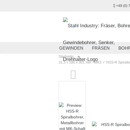
+49 (0) 
GEWINDEN
FRÄSEN
BOH
»
Startseite
MESSTECHNIK
HANDWERKZ
31,5 x 180 x 301 mm - MK3 ✓ HSS-R Spiralbo