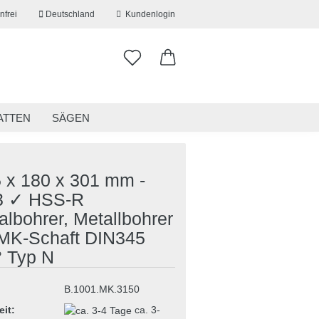
nfrei
Deutschland
Kundenlogin
ATTEN
SÄGEN
ITSKLEIDUNG
RESTPOSTEN
5 x 180 x 301 mm -
 ✓ HSS-R
albohrer, Metallbohrer
erstellen
 MK-Schaft DIN345
ort vergessen?
° Typ N
B.1001.MK.3150
eit:
ca. 3-