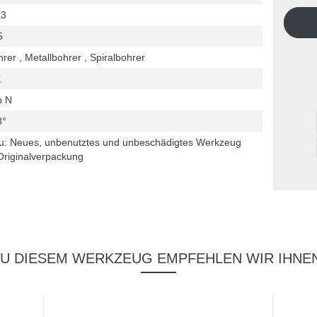
3
5
rer , Metallbohrer , Spiralbohrer
K
p N
8°
u: Neues, unbenutztes und unbeschädigtes Werkzeug
Originalverpackung
ZU DIESEM WERKZEUG EMPFEHLEN WIR IHNEN