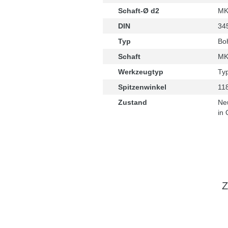
Schaft-Ø d2
MK
DIN
34
Typ
Boh
Schaft
M
Werkzeugtyp
Ty
Spitzenwinkel
11
Zustand
Ne
in 