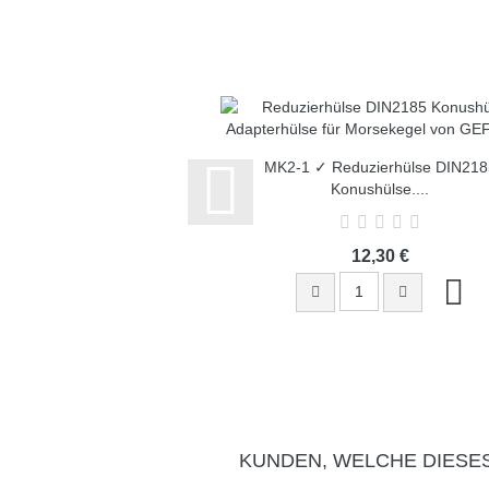
MK2-1 ✓ Reduzierhülse DIN218
Konushülse,...
12,30 €
KUNDEN, WELCHE DIESE