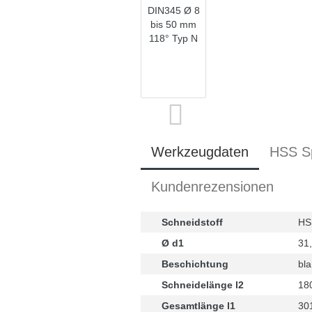
Werkzeugdaten
HSS Sp
Kundenrezensionen
Schneidstoff
HS
Ø d1
31
Beschichtung
bla
Schneidelänge l2
18
Gesamtlänge l1
30