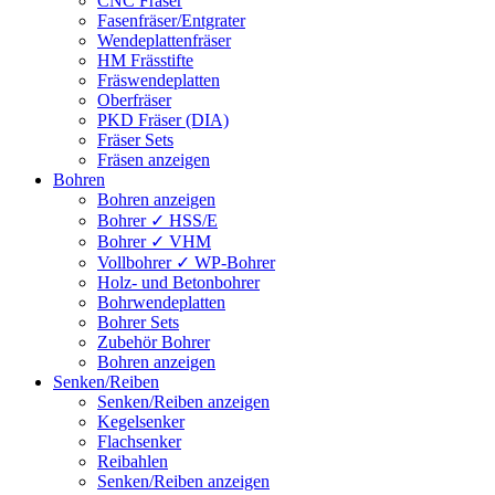
CNC Fräser
Fasenfräser/Entgrater
Wendeplattenfräser
HM Frässtifte
Fräswendeplatten
Oberfräser
PKD Fräser (DIA)
Fräser Sets
Fräsen anzeigen
Bohren
Bohren anzeigen
Bohrer ✓ HSS/E
Bohrer ✓ VHM
Vollbohrer ✓ WP-Bohrer
Holz- und Betonbohrer
Bohrwendeplatten
Bohrer Sets
Zubehör Bohrer
Bohren anzeigen
Senken/Reiben
Senken/Reiben anzeigen
Kegelsenker
Flachsenker
Reibahlen
Senken/Reiben anzeigen