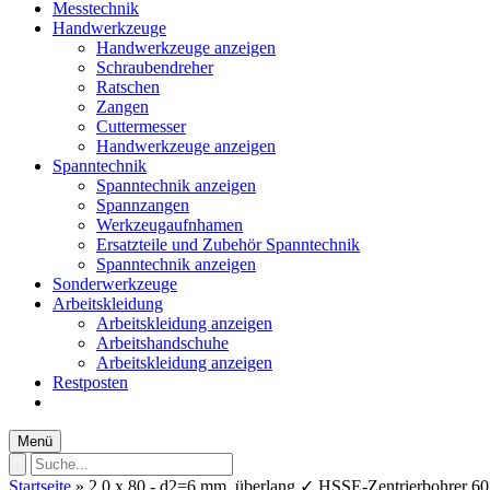
Messtechnik
Handwerkzeuge
Handwerkzeuge anzeigen
Schraubendreher
Ratschen
Zangen
Cuttermesser
Handwerkzeuge anzeigen
Spanntechnik
Spanntechnik anzeigen
Spannzangen
Werkzeugaufnhamen
Ersatzteile und Zubehör Spanntechnik
Spanntechnik anzeigen
Sonderwerkzeuge
Arbeitskleidung
Arbeitskleidung anzeigen
Arbeitshandschuhe
Arbeitskleidung anzeigen
Restposten
Menü
Startseite
»
2,0 x 80 - d2=6 mm, überlang ✓ HSSE-Zentrierbohrer 60