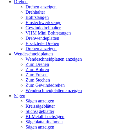
Drehen
Drehen anzeigen
Drehhalter
Bohrstangen
Einstechwerkzeuge
Gewindedrehhalter
VHM Mini Bohrstangen
Drehwendeplatten
Ersatzteile Drehen
Drehen anzeigen
Wendeschneidplatten
Wendeschneidplatten anzeigen
Zum Drehen
Zum Bohren
Zum Fräsen
Zum Stechen
Zum Gewindedrehen
Wendeschneidplatten anzeigen
Sägen
Sägen anzeigen
Kreissägeblätter
Stichsägeblätter
BI-Metall Lochsägen
Sägeblattaufnahmen
Sägen anzeigen