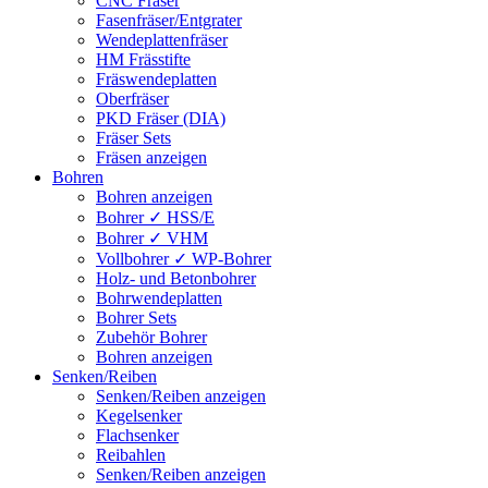
CNC Fräser
Fasenfräser/Entgrater
Wendeplattenfräser
HM Frässtifte
Fräswendeplatten
Oberfräser
PKD Fräser (DIA)
Fräser Sets
Fräsen anzeigen
Bohren
Bohren anzeigen
Bohrer ✓ HSS/E
Bohrer ✓ VHM
Vollbohrer ✓ WP-Bohrer
Holz- und Betonbohrer
Bohrwendeplatten
Bohrer Sets
Zubehör Bohrer
Bohren anzeigen
Senken/Reiben
Senken/Reiben anzeigen
Kegelsenker
Flachsenker
Reibahlen
Senken/Reiben anzeigen