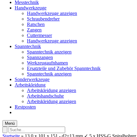
Messtechnik
Handwerkzeuge
Handwerkzeuge anzeigen
Schraubendreher
Ratschen
Zangen
Cuttermesser
Handwerkzeuge anzeigen
Spanntechnik
Spanntechnik anzeigen
Spannzangen
Werkzeugaufnhamen
Ersatzteile und Zubehör Spanntechnik
Spanntechnik anzeigen
Sonderwerkzeuge
Arbeitskleidung
Arbeitskleidung anzeigen
Arbeitshandschuhe
Arbeitskleidung anzeigen
Restposten
Menü
Startseite
»
13,0 x 101 x 151 - d2=13 mm ✓ 5 x HSS-G Spiralbohrer mi