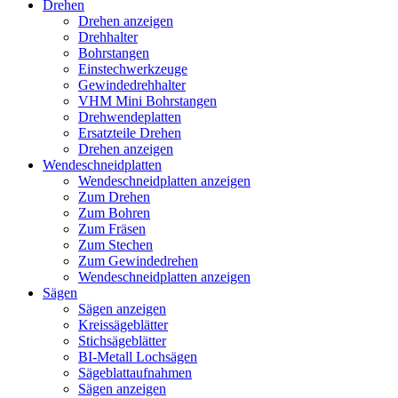
Drehen
Drehen anzeigen
Drehhalter
Bohrstangen
Einstechwerkzeuge
Gewindedrehhalter
VHM Mini Bohrstangen
Drehwendeplatten
Ersatzteile Drehen
Drehen anzeigen
Wendeschneidplatten
Wendeschneidplatten anzeigen
Zum Drehen
Zum Bohren
Zum Fräsen
Zum Stechen
Zum Gewindedrehen
Wendeschneidplatten anzeigen
Sägen
Sägen anzeigen
Kreissägeblätter
Stichsägeblätter
BI-Metall Lochsägen
Sägeblattaufnahmen
Sägen anzeigen