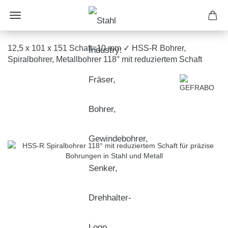
12,5 x 101 x 151 Schaft=10 mm ✓ HSS-R Bohrer,
Spiralbohrer, Metallbohrer 118° mit reduziertem Schaft