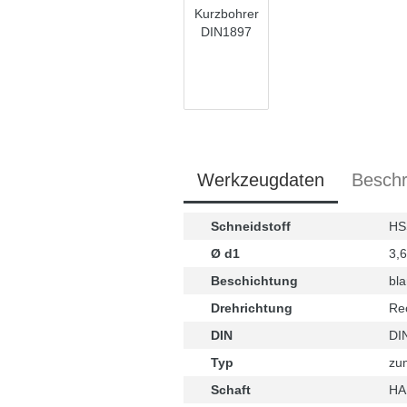
Werkzeugdaten
Beschr
Schneidstoff
HS
Ø d1
3,
Beschichtung
bla
Drehrichtung
Re
DIN
DI
Typ
zu
Schaft
HA