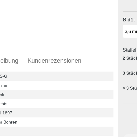
Ø d1:
Staffe
2 Stüc
eibung
Kundenrezensionen
3 Stüc
S-G
6 mm
> 3 St
nk
chts
N 1897
m Bohren