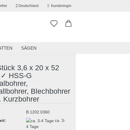
nfrei
Deutschland
Kundenlogin
ATTEN
SÄGEN
ITSKLEIDUNG
RESTPOSTEN
tück 3,6 x 20 x 52
✓ HSS-G
albohrer,
erstellen
llbohrer, Blechbohrer
ort vergessen?
. Kurzbohrer
B.1202.0360
eit:
ca. 3-
4 Tage