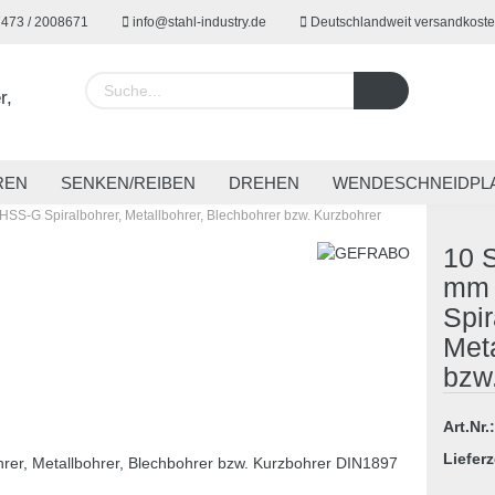
7473 / 2008671
info@stahl-industry.de
Deutschlandweit versandkoste
Lieferland
REN
SENKEN/REIBEN
DREHEN
WENDESCHNEIDPL
HSS-G Spiralbohrer, Metallbohrer, Blechbohrer bzw. Kurzbohrer
EUGE
SPANNTECHNIK
SONDERWERKZEUGE
ARBE
10 S
mm 
Spir
Konto 
Meta
Passw
bzw
Art.Nr.:
Lieferz