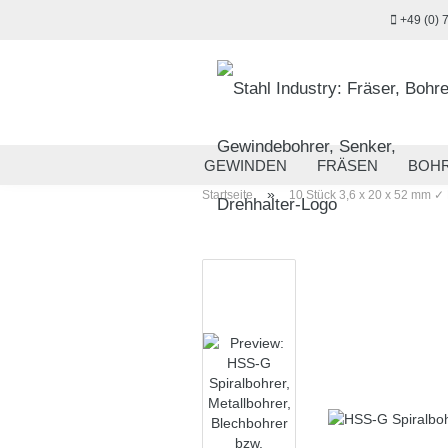
+49 (0) 
GEWINDEN
FRÄSEN
BOH
»
Startseite
10 Stück 3,6 x 20 x 52 mm ✓ 
MESSTECHNIK
HANDWERKZ