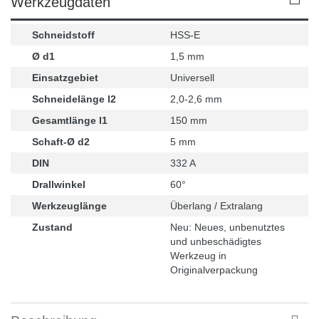
Werkzeugdaten
Schneidstoff
HSS-E
Ø d1
1,5 mm
Einsatzgebiet
Universell
Schneidelänge l2
2,0-2,6 mm
Gesamtlänge l1
150 mm
Schaft-Ø d2
5 mm
DIN
332 A
Drallwinkel
60°
Werkzeuglänge
Überlang / Extralang
Zustand
Neu: Neues, unbenutztes
und unbeschädigtes
Werkzeug in
Originalverpackung