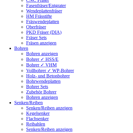
CNC Fräser
Fasenfräser/Entgrater
Wendeplattenfräser
HM Frässtifte
Fräswendeplatten
Oberfräser
PKD Fräser (DIA)
Fräser Sets
Fräsen anzeigen
Bohren
Bohren anzeigen
Bohrer ✓ HSS/E
Bohrer ✓ VHM
Vollbohrer ✓ WP-Bohrer
Holz- und Betonbohrer
Bohrwendeplatten
Bohrer Sets
Zubehör Bohrer
Bohren anzeigen
Senken/Reiben
Senken/Reiben anzeigen
Kegelsenker
Flachsenker
Reibahlen
Senken/Reiben anzeigen