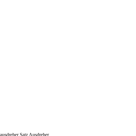
sausdreher Satz Ausdreher