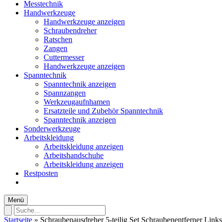
Messtechnik
Handwerkzeuge
Handwerkzeuge anzeigen
Schraubendreher
Ratschen
Zangen
Cuttermesser
Handwerkzeuge anzeigen
Spanntechnik
Spanntechnik anzeigen
Spannzangen
Werkzeugaufnhamen
Ersatzteile und Zubehör Spanntechnik
Spanntechnik anzeigen
Sonderwerkzeuge
Arbeitskleidung
Arbeitskleidung anzeigen
Arbeitshandschuhe
Arbeitskleidung anzeigen
Restposten
Menü
Startseite
»
Schraubenausdreher 5-teilig Set Schraubenentferner Link