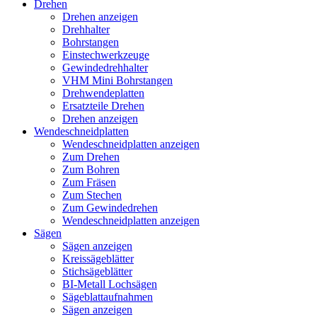
Drehen
Drehen anzeigen
Drehhalter
Bohrstangen
Einstechwerkzeuge
Gewindedrehhalter
VHM Mini Bohrstangen
Drehwendeplatten
Ersatzteile Drehen
Drehen anzeigen
Wendeschneidplatten
Wendeschneidplatten anzeigen
Zum Drehen
Zum Bohren
Zum Fräsen
Zum Stechen
Zum Gewindedrehen
Wendeschneidplatten anzeigen
Sägen
Sägen anzeigen
Kreissägeblätter
Stichsägeblätter
BI-Metall Lochsägen
Sägeblattaufnahmen
Sägen anzeigen