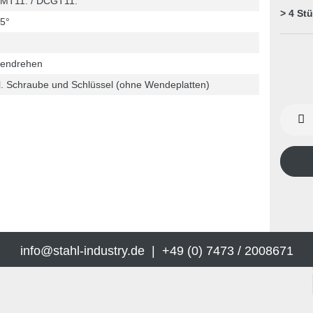
MT11. / DCGT11.
> 4 St
5°
nendrehen
l. Schraube und Schlüssel (ohne Wendeplatten)
info@stahl-industry.de | +49 (0) 7473 / 2008671