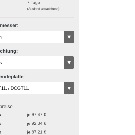
7 Tage
(Ausland abweichend)
messer:
ichtung:
endeplatte:
lpreise
k
je 97,47 €
k
je 92,34 €
k
je 87,21 €