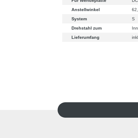
Für Wendeplatte
DC
Anstellwinkel
62,
System
S
Drehstahl zum
In
Lieferumfang
ink