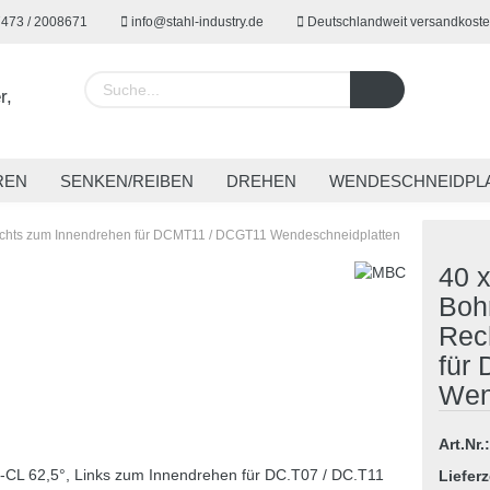
7473 / 2008671
info@stahl-industry.de
Deutschlandweit versandkoste
Lieferland
REN
SENKEN/REIBEN
DREHEN
WENDESCHNEIDPL
EUGE
SPANNTECHNIK
SONDERWERKZEUGE
ARBE
chts zum Innendrehen für DCMT11 / DCGT11 Wendeschneidplatten
40 
Boh
Rec
Konto 
für
Passw
Wen
Art.Nr.:
Lieferz