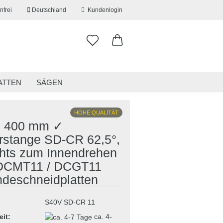
nfrei
Deutschland
Kundenlogin
ATTEN
SÄGEN
ITSKLEIDUNG
RESTPOSTEN
HOHE QUALITÄT
x 400 mm ✓
rstange SD-CR 62,5°,
hts zum Innendrehen
erstellen
 DCMT11 / DCGT11
ort vergessen?
deschneidplatten
S40V SD-CR 11
eit:
ca. 4-