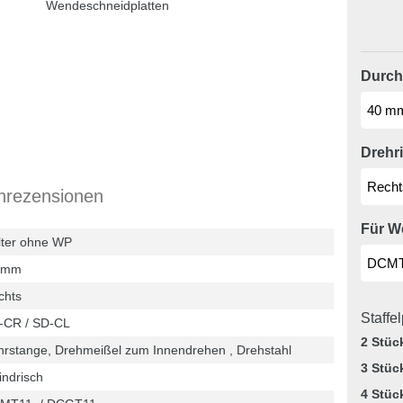
Durch
Drehr
nrezensionen
Für W
lter ohne WP
 mm
chts
Staffe
-CR / SD-CL
2 Stüc
hrstange, Drehmeißel zum Innendrehen , Drehstahl
3 Stüc
indrisch
4 Stüc