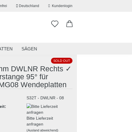
nfrei
Deutschland
Kundenlogin
ATTEN
SÄGEN
ITSKLEIDUNG
RESTPOSTEN
SOLD OUT
mm DWLNR Rechts ✓
stange 95° für
G08 Wendeplatten
erstellen
S32T - DWLNR - 08
ort vergessen?
eit:
Bitte Lieferzeit
anfragen
(Ausland abweichend)