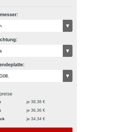
messer:
ichtung:
endeplatte:
lpreise
k
je 38,38 €
k
je 36,36 €
ück
je 34,34 €