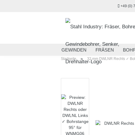
+49 (0) 
GEWINDEN
FRÄSEN
BOH
»
Startseite
32 mm DWLNR Rechts ✓ Boh
MESSTECHNIK
HANDWERKZ