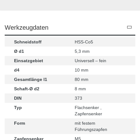
Werkzeugdaten
Schneidstoff
HSS-Co5
Ø d1
5,3 mm
Einsatzgebiet
Universell – fein
d4
10 mm
Gesamtlänge l1
80 mm
Schaft-Ø d2
8 mm
DIN
373
Typ
Flachsenker ,
Zapfensenker
Form
mit festem
Führungszapfen
Zapfensenker
M5