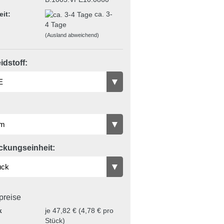
eit:
ca. 3-
4 Tage
(Ausland abweichend)
dstoff:
ckungseinheit:
lpreise
k
je 47,82 € (4,78 € pro
Stück)