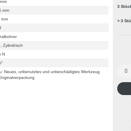
 mm
3 Stüc
5 mm
6 mm
> 3 St
8
ralbohrer
, Zylindrisch
p N
5°
u: Neues, unbenutztes und unbeschädigtes Werkzeug
Originalverpackung