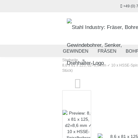
+49 (0) 
GEWINDEN
FRÄSEN
BOH
»
Startseite
MESSTECHNIK
HANDWERKZ
8,6 x 81 x 125, d2=8,6 mm ✓ 10 x HSSE-Spira
Stück)