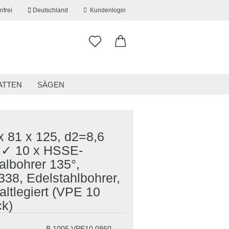
nfrei
Deutschland
Kundenlogin
ATTEN
SÄGEN
ITSKLEIDUNG
RESTPOSTEN
x 81 x 125, d2=8,6
✓ 10 x HSSE-
erstellen
albohrer 135°,
ort vergessen?
38, Edelstahlbohrer,
ltlegiert (VPE 10
ck)
B.1005.VPE10.0860