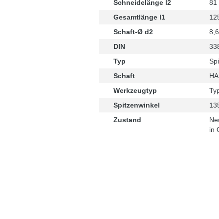
Schneidelänge l2
81
Gesamtlänge l1
12
Schaft-Ø d2
8,
DIN
33
Typ
Spi
Schaft
HA 
Werkzeugtyp
Ty
Spitzenwinkel
13
Zustand
Ne
in 