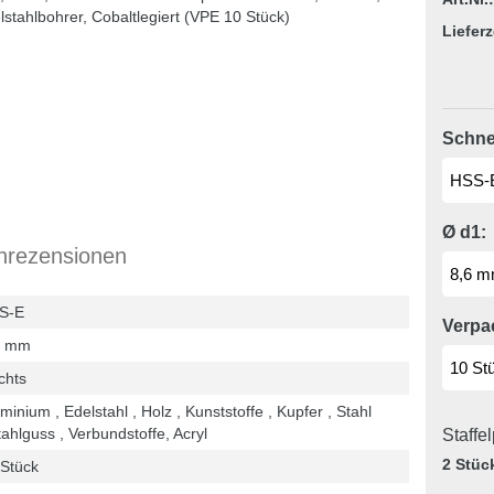
Lieferz
Schnei
Ø d1:
nrezensionen
S-E
Verpa
6 mm
chts
minium , Edelstahl , Holz , Kunststoffe , Kupfer , Stahl
tahlguss , Verbundstoffe, Acryl
Staffe
2 Stüc
 Stück