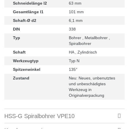
Schneidelänge l2
63 mm
Gesamtlänge l1
101 mm
Schaft-Ø d2
6,1 mm
DIN
338
Typ
Bohrer , Metallbohrer ,
Spiralbohrer
Schaft
HA , Zylindrisch
Werkzeugtyp
Typ N
Spitzenwinkel
135°
Zustand
Neu: Neues, unbenutztes
und unbeschädigtes
Werkzeug in
Originalverpackung
HSS-G Spiralbohrer VPE10