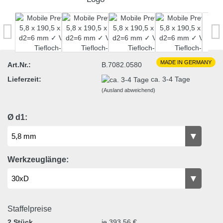
MADE IN GERMANY
Art.Nr.:
B.7082.0580
Lieferzeit:
ca. 3-4 Tage
(Ausland abweichend)
Ø d1:
Werkzeuglänge:
Staffelpreise
2 Stück
je 393,56 €