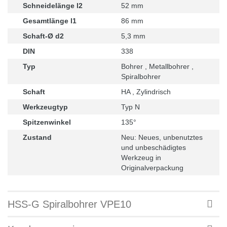
Schneidelänge l2
52 mm
Gesamtlänge l1
86 mm
Schaft-Ø d2
5,3 mm
DIN
338
Typ
Bohrer , Metallbohrer ,
Spiralbohrer
Schaft
HA , Zylindrisch
Werkzeugtyp
Typ N
Spitzenwinkel
135°
Zustand
Neu: Neues, unbenutztes
und unbeschädigtes
Werkzeug in
Originalverpackung
HSS-G Spiralbohrer VPE10