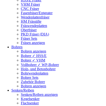
HSS/E Fräser
VHM Fräser
CNC Fräser
Fasenfräser/Entgrater
Wendeplattenfräser
HM Frässtifte
Fräswendeplatten
Oberfräser
PKD Fräser (DIA)
Fräser Sets
Fräsen anzeigen
Bohren
Bohren anzeigen
Bohrer ✓ HSS/E
Bohrer ✓ VHM
Vollbohrer ✓ WP-Bohrer
Holz- und Betonbohrer
Bohrwendeplatten
Bohrer Sets
Zubehör Bohrer
Bohren anzeigen
Senken/Reiben
Senken/Reiben anzeigen
Kegelsenker
Flachsenker