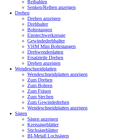
Reibahlen
Senken/Reiben anzeigen
Drehen
Drehen anzeigen
Drehhalter
Bohrstangen
Einstechwerkzeuge
Gewindedrehhalter
VHM Mini Bohrstangen
Drehwendeplatten
Ersatzteile Drehen
Drehen anzeigen
Wendeschneidplatten
Wendeschneidplatten anzeigen
Zum Drehen
Zum Bohren
Zum Fräsen
Zum Stechen
Zum Gewindedrehen
Wendeschneidplatten anzeigen
Sägen
Sägen anzeigen
Kreissägeblätter
Stichsägeblätter
BI-Metall Lochsägen