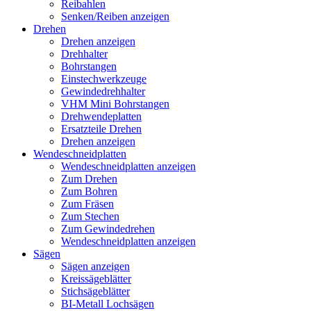
Reibahlen
Senken/Reiben anzeigen
Drehen
Drehen anzeigen
Drehhalter
Bohrstangen
Einstechwerkzeuge
Gewindedrehhalter
VHM Mini Bohrstangen
Drehwendeplatten
Ersatzteile Drehen
Drehen anzeigen
Wendeschneidplatten
Wendeschneidplatten anzeigen
Zum Drehen
Zum Bohren
Zum Fräsen
Zum Stechen
Zum Gewindedrehen
Wendeschneidplatten anzeigen
Sägen
Sägen anzeigen
Kreissägeblätter
Stichsägeblätter
BI-Metall Lochsägen