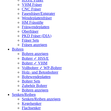
HSS/E Fräser
VHM Fräser
CNC Fräser
Fasenfräser/Entgrater
Wendeplattenfräser
HM Frässtifte
Fräswendeplatten
Oberfräser
PKD Fräser (DIA)
Fräser Sets
Fräsen anzeigen
Bohren
Bohren anzeigen
Bohrer ✓ HSS/E
Bohrer ✓ VHM
Vollbohrer ✓ WP-Bohrer
Holz- und Betonbohrer
Bohrwendeplatten
Bohrer Sets
Zubehör Bohrer
Bohren anzeigen
Senken/Reiben
Senken/Reiben anzeigen
Kegelsenker
Flachsenker