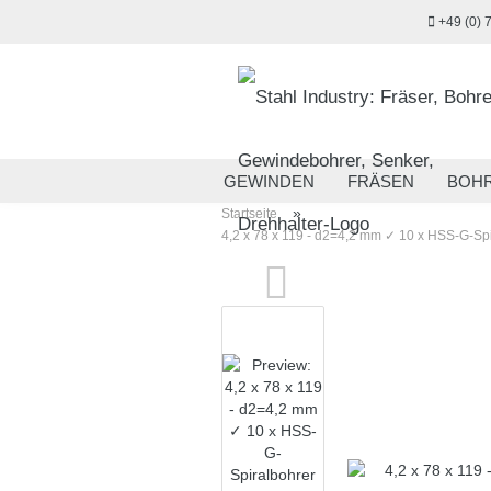
+49 (0) 
GEWINDEN
FRÄSEN
BOH
»
Startseite
MESSTECHNIK
HANDWERKZ
4,2 x 78 x 119 - d2=4,2 mm ✓ 10 x HSS-G-Spi