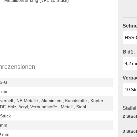
Schnei
Ø d1:
nrezensionen
Verpa
S-G
2 mm
versell , NE-Metalle , Aluminium , Kunststoffe , Kupfer
DF, Holz, Acryl, Verbundstoffe , Metall , Stahl
Staffe
 Stück
2 Stüc
 mm
3 Stüc
9 mm