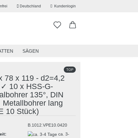
nfrei
Deutschland
Kundenlogin
ATTEN
SÄGEN
ITSKLEIDUNG
RESTPOSTEN
TOP
x 78 x 119 - d2=4,2
✓ 10 x HSS-G-
albohrer 135°, DIN
erstellen
 Metallbohrer lang
ort vergessen?
E 10 Stück)
B.1012.VPE10.0420
eit:
ca. 3-