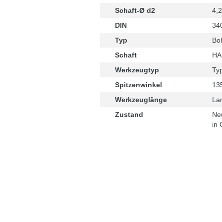
Schaft-Ø d2
4,
DIN
34
Typ
Boh
Schaft
HA 
Werkzeugtyp
Ty
Spitzenwinkel
13
Werkzeuglänge
La
Zustand
Ne
in 