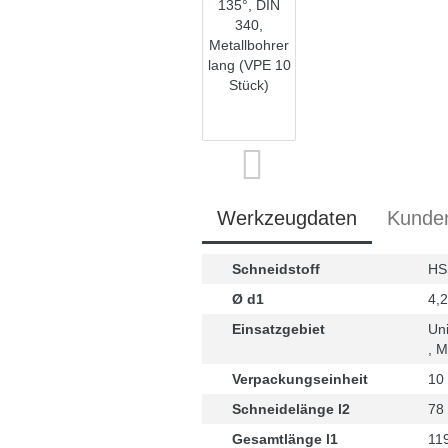
Werkzeugdaten
Kunde
Schneidstoff
HS
Ø d1
4,
Einsatzgebiet
Uni
, M
Verpackungseinheit
10
Schneidelänge l2
78
Gesamtlänge l1
11