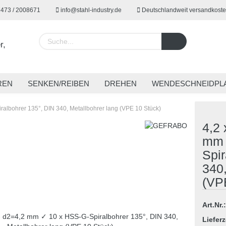
7473 / 2008671
info@stahl-industry.de
Deutschlandweit versandkoste
Lieferland
REN
SENKEN/REIBEN
DREHEN
WENDESCHNEIDPL
EUGE
SPANNTECHNIK
SONDERWERKZEUGE
ARBE
ralbohrer 135°, DIN 340, Metallbohrer lang (VPE 10 Stück)
4,2 
mm 
Spir
Konto 
340,
Passw
(VP
Art.Nr.:
Lieferz