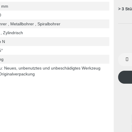
2 mm
> 3 St
0
rer , Metallbohrer , Spiralbohrer
, Zylindrisch
p N
5°
ng
u: Neues, unbenutztes und unbeschädigtes Werkzeug
Originalverpackung