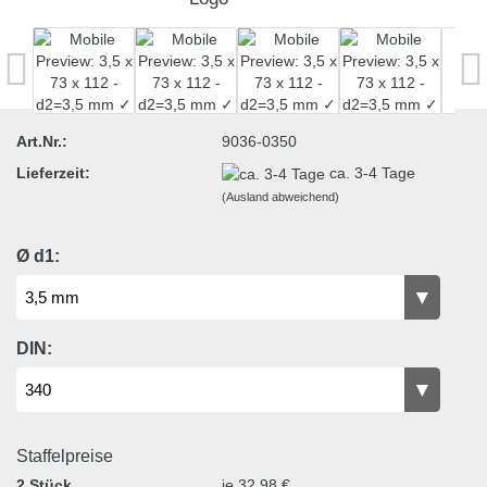
Art.Nr.:
9036-0350
Lieferzeit:
ca. 3-4 Tage
(Ausland abweichend)
Ø d1:
DIN:
Staffelpreise
2 Stück
je 32,98 €