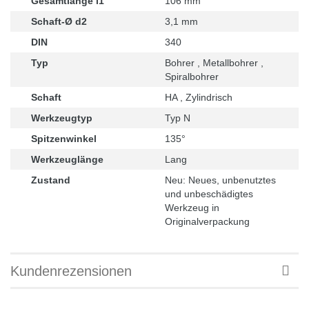
Gesamtlänge l1
106 mm
Schaft-Ø d2
3,1 mm
DIN
340
Typ
Bohrer , Metallbohrer ,
Spiralbohrer
Schaft
HA , Zylindrisch
Werkzeugtyp
Typ N
Spitzenwinkel
135°
Werkzeuglänge
Lang
Zustand
Neu: Neues, unbenutztes
und unbeschädigtes
Werkzeug in
Originalverpackung
Kundenrezensionen