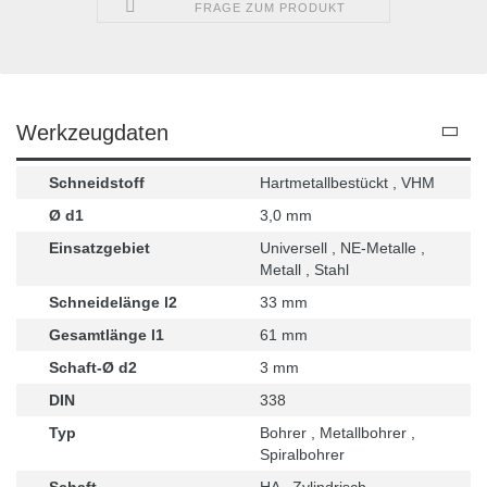
FRAGE ZUM PRODUKT
Werkzeugdaten
Schneidstoff
Hartmetallbestückt , VHM
Ø d1
3,0 mm
Einsatzgebiet
Universell , NE-Metalle ,
Metall , Stahl
Schneidelänge l2
33 mm
Gesamtlänge l1
61 mm
Schaft-Ø d2
3 mm
DIN
338
Typ
Bohrer , Metallbohrer ,
Spiralbohrer
Schaft
HA , Zylindrisch