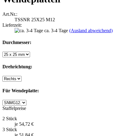
Art.Nr.:
TSSNR 25X25 M12
Lieferzeit:
ca. 3-4 Tage
(Ausland abweichend)
Durchmesser:
Drehrichtung:
Für Wendeplatte:
Staffelpreise
2 Stück
je 54,72 €
3 Stück
je 51,84 €