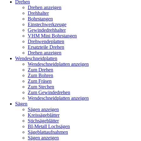
Drehen
Drehen anzeigen
Drehhalter
Bohrstangen
Einstechwerkzeuge
Gewindedrehhalter
VHM Mini Bohrstangen
Drehwendeplatten
Ersatzteile Drehen
Drehen anzeigen
Wendeschneidplatten
Wendeschneidplatten anzeigen
Zum Drehen
Zum Bohren
Zum Fräsen
Zum Stechen
Zum Gewindedrehen
Wendeschneidplatten anzeigen
Sägen
Sägen anzeigen
Kreissägeblätter
Stichsägeblätter
BI-Metall Lochsägen
Sägeblattaufnahmen
Sägen anzeigen