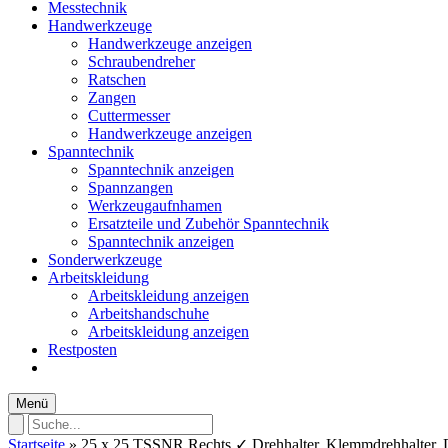
Messtechnik
Handwerkzeuge
Handwerkzeuge anzeigen
Schraubendreher
Ratschen
Zangen
Cuttermesser
Handwerkzeuge anzeigen
Spanntechnik
Spanntechnik anzeigen
Spannzangen
Werkzeugaufnhamen
Ersatzteile und Zubehör Spanntechnik
Spanntechnik anzeigen
Sonderwerkzeuge
Arbeitskleidung
Arbeitskleidung anzeigen
Arbeitshandschuhe
Arbeitskleidung anzeigen
Restposten
Menü
Startseite
»
25 x 25 TSSNR Rechts ✓ Drehhalter, Klemmdrehhalter, 