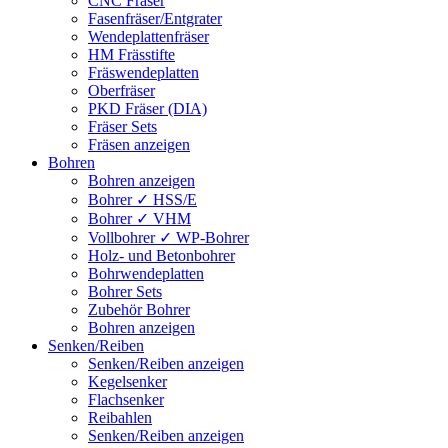
CNC Fräser
Fasenfräser/Entgrater
Wendeplattenfräser
HM Frässtifte
Fräswendeplatten
Oberfräser
PKD Fräser (DIA)
Fräser Sets
Fräsen anzeigen
Bohren
Bohren anzeigen
Bohrer ✓ HSS/E
Bohrer ✓ VHM
Vollbohrer ✓ WP-Bohrer
Holz- und Betonbohrer
Bohrwendeplatten
Bohrer Sets
Zubehör Bohrer
Bohren anzeigen
Senken/Reiben
Senken/Reiben anzeigen
Kegelsenker
Flachsenker
Reibahlen
Senken/Reiben anzeigen