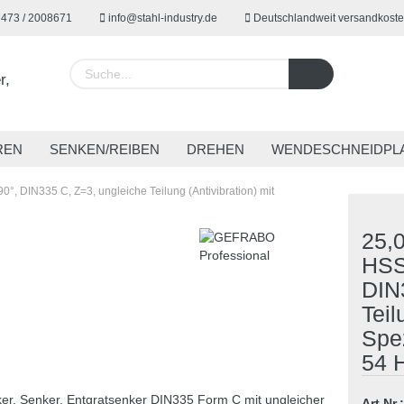
7473 / 2008671
info@stahl-industry.de
Deutschlandweit versandkoste
Lieferland
REN
SENKEN/REIBEN
DREHEN
WENDESCHNEIDPL
EUGE
SPANNTECHNIK
SONDERWERKZEUGE
ARBE
, DIN335 C, Z=3, ungleiche Teilung (Antivibration) mit
25,
HSS
Konto 
DIN
Passw
Teil
Spe
54 
Art.Nr.: