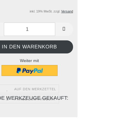
inkl. 19% MwSt. zzgl.
Versand
Weiter mit
AUF DEN MERKZETTEL
DE WERKZEUGE GEKAUFT:
FRAGE ZUM PRODUKT