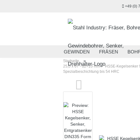
+49 (0) 
GEWINDEN
FRÄSEN
BOH
»
Startseite
MESSTECHNIK
HANDWERKZ
25,0 x 67 - d2=10 mm ✓ HSSE-Kegelsenker 90°
Spezialbeschichtung bis 54 HRC