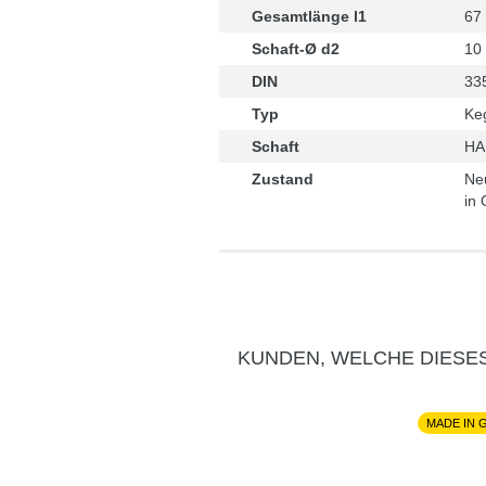
Gesamtlänge l1
67
Schaft-Ø d2
10
DIN
33
Typ
Keg
Schaft
HA 
Zustand
Ne
in 
KUNDEN, WELCHE DIESE
MADE IN