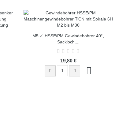
-
M5 ✓ HSSE/PM Gewindebohrer 40°,
Sackloch,...
19,80 €