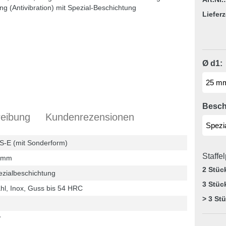
Lieferz
Ø d1:
Besch
eibung
Kundenrezensionen
S-E (mit Sonderform)
Staffe
 mm
2 Stüc
ezialbeschichtung
3 Stüc
hl, Inox, Guss bis 54 HRC
> 3 St
°