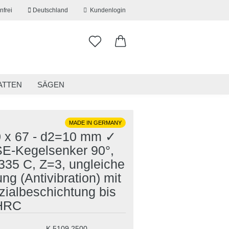
nfrei
Deutschland
Kundenlogin
ATTEN
SÄGEN
ITSKLEIDUNG
RESTPOSTEN
MADE IN GERMANY
0 x 67 - d2=10 mm ✓
E-Kegelsenker 90°,
erstellen
335 C, Z=3, ungleiche
ort vergessen?
ung (Antivibration) mit
zialbeschichtung bis
HRC
K.5109.2500