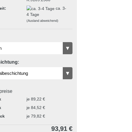
eit:
ca. 3-
4 Tage
(Ausland abweichend)
ichtung:
lpreise
k
je 89,22 €
k
je 84,52 €
ück
je 79,82 €
93,91 €