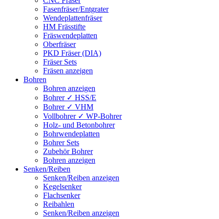
CNC Fräser
Fasenfräser/Entgrater
Wendeplattenfräser
HM Frässtifte
Fräswendeplatten
Oberfräser
PKD Fräser (DIA)
Fräser Sets
Fräsen anzeigen
Bohren
Bohren anzeigen
Bohrer ✓ HSS/E
Bohrer ✓ VHM
Vollbohrer ✓ WP-Bohrer
Holz- und Betonbohrer
Bohrwendeplatten
Bohrer Sets
Zubehör Bohrer
Bohren anzeigen
Senken/Reiben
Senken/Reiben anzeigen
Kegelsenker
Flachsenker
Reibahlen
Senken/Reiben anzeigen