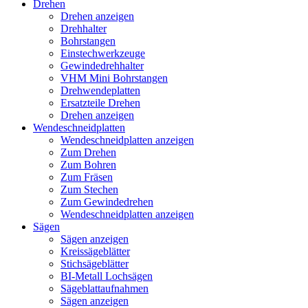
Drehen
Drehen anzeigen
Drehhalter
Bohrstangen
Einstechwerkzeuge
Gewindedrehhalter
VHM Mini Bohrstangen
Drehwendeplatten
Ersatzteile Drehen
Drehen anzeigen
Wendeschneidplatten
Wendeschneidplatten anzeigen
Zum Drehen
Zum Bohren
Zum Fräsen
Zum Stechen
Zum Gewindedrehen
Wendeschneidplatten anzeigen
Sägen
Sägen anzeigen
Kreissägeblätter
Stichsägeblätter
BI-Metall Lochsägen
Sägeblattaufnahmen
Sägen anzeigen