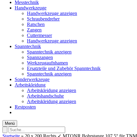
Messtechnik
Handwerkzeuge
Handwerkzeuge anzeigen
Schraubendreher
Ratschen
Zangen
Cuttermesser
Handwerkzeuge anzeigen
Spanntechnik
Spanntechnik anzeigen
Spannzangen
Werkzeugaufnhamen
Ersatzteile und Zubehör Spanntechnik
Spanntechnik anzeigen
Sonderwerkzeuge
Arbeitskleidung
Arbeitskleidung anzeigen
Arbeitshandschuhe
Arbeitskleidung anzeigen
Restposten
Menü
Startseite
»
20 x 200 Rechts ✓ MTQNR Bohrstange 107,5° für TNM