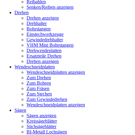
Reibahlen
Senken/Reiben anzeigen
Drehen
Drehen anzeigen
Drehhalter
Bohrstangen
Einstechwerkzeuge
Gewindedrehhalter
VHM Mini Bohrstangen
Drehwendeplatten
Ersatzteile Drehen
Drehen anzeigen
Wendeschneidplatten
Wendeschneidplatten anzeigen
Zum Drehen
Zum Bohren
Zum Fräsen
Zum Stechen
Zum Gewindedrehen
Wendeschneidplatten anzeigen
Sägen
Sägen anzeigen
Kreissägeblätter
Stichsägeblätter
BI-Metall Lochsägen