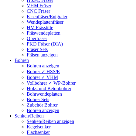
HSS/E Fräser
VHM Fräser
CNC Fräser
Fasenfräser/Entgrater
Wendeplattenfräser
HM Frässtifte
Fräswendeplatten
Oberfräser
PKD Fräser (DIA)
Fräser Sets
Fräsen anzeigen
Bohren
Bohren anzeigen
Bohrer ✓ HSS/E
Bohrer ✓ VHM
Vollbohrer ✓ WP-Bohrer
Holz- und Betonbohrer
Bohrwendeplatten
Bohrer Sets
Zubehör Bohrer
Bohren anzeigen
Senken/Reiben
Senken/Reiben anzeigen
Kegelsenker
Flachsenker