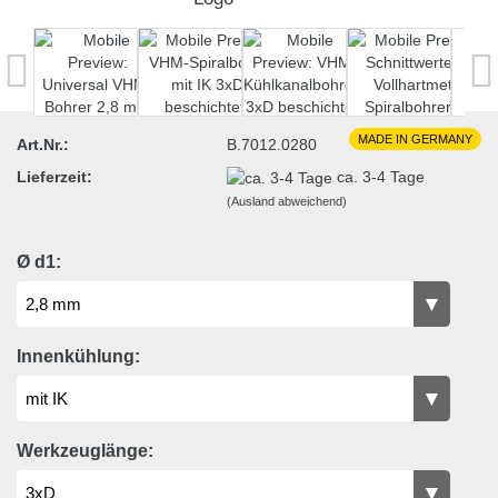
MADE IN GERMANY
Art.Nr.:
B.7012.0280
Lieferzeit:
ca. 3-4 Tage
(Ausland abweichend)
Ø d1:
Innenkühlung:
Werkzeuglänge: