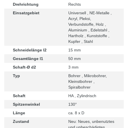
Drehrichtung
Rechts
Einsatzgebiet
Universell , NE-Metalle ,
Acryl, Pleksi,
Verbundstoffe, Holz ,
Aluminium , Edelstahl ,
Hartholz , Kunststoffe ,
Kupfer , Stahl
Schneidelänge l2
15 mm
Gesamtlänge l1
50 mm
Schaft-Ø d2
3 mm
Typ
Bohrer , Mikrobohrer,
Kleinstbohrer ,
Spiralbohrer
Schaft
HA , Zylindrisch
Spitzenwinkel
130°
Länge
ca. 8 x D
Zustand
Neu: Neues, unbenutztes
und unbeschädigtes