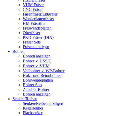
HSS/E Fräser
VHM Fräser
CNC Fräser
Fasenfräser/Entgrater
Wendeplattenfräser
HM Frässtifte
Fräswendeplatten
Oberfräser
PKD Fräser (DIA)
Fräser Sets
Fräsen anzeigen
Bohren
Bohren anzeigen
Bohrer ✓ HSS/E
Bohrer ✓ VHM
Vollbohrer ✓ WP-Bohrer
Holz- und Betonbohrer
Bohrwendeplatten
Bohrer Sets
Zubehör Bohrer
Bohren anzeigen
Senken/Reiben
Senken/Reiben anzeigen
Kegelsenker
Flachsenker