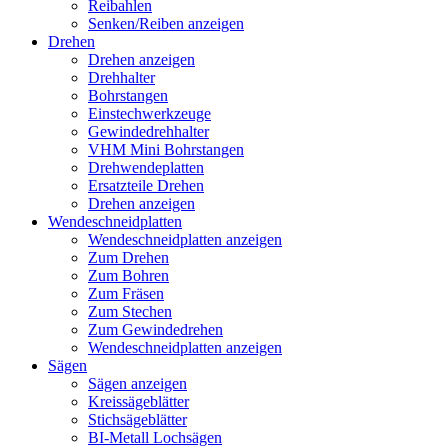
Reibahlen
Senken/Reiben anzeigen
Drehen
Drehen anzeigen
Drehhalter
Bohrstangen
Einstechwerkzeuge
Gewindedrehhalter
VHM Mini Bohrstangen
Drehwendeplatten
Ersatzteile Drehen
Drehen anzeigen
Wendeschneidplatten
Wendeschneidplatten anzeigen
Zum Drehen
Zum Bohren
Zum Fräsen
Zum Stechen
Zum Gewindedrehen
Wendeschneidplatten anzeigen
Sägen
Sägen anzeigen
Kreissägeblätter
Stichsägeblätter
BI-Metall Lochsägen