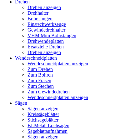
Drehen
Drehen anzeigen
Drehhalter
Bohrstangen
Einstechwerkzeuge
Gewindedrehhalter
VHM Mini Bohrstangen
Drehwendeplatten
Ersatzteile Drehen
Drehen anzeigen
Wendeschneidplatten
Wendeschneidplatten anzeigen
Zum Drehen
Zum Bohren
Zum Fräsen
Zum Stechen
Zum Gewindedrehen
Wendeschneidplatten anzeigen
Sägen
Sägen anzeigen
Kreissägeblätter
Stichsägeblätter
BI-Metall Lochsägen
Sägeblattaufnahmen
Sägen anzeigen