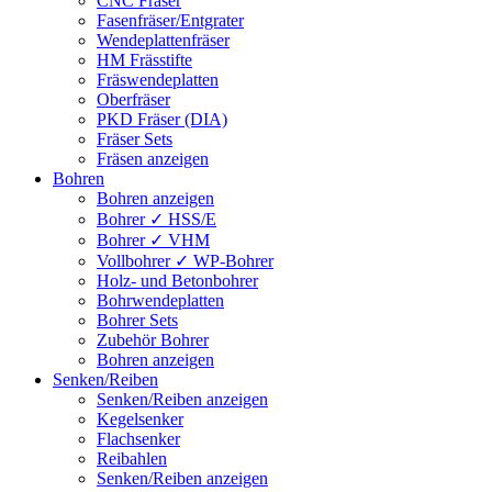
CNC Fräser
Fasenfräser/Entgrater
Wendeplattenfräser
HM Frässtifte
Fräswendeplatten
Oberfräser
PKD Fräser (DIA)
Fräser Sets
Fräsen anzeigen
Bohren
Bohren anzeigen
Bohrer ✓ HSS/E
Bohrer ✓ VHM
Vollbohrer ✓ WP-Bohrer
Holz- und Betonbohrer
Bohrwendeplatten
Bohrer Sets
Zubehör Bohrer
Bohren anzeigen
Senken/Reiben
Senken/Reiben anzeigen
Kegelsenker
Flachsenker
Reibahlen
Senken/Reiben anzeigen