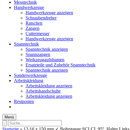
Messtechnik
Handwerkzeuge
Handwerkzeuge anzeigen
Schraubendreher
Ratschen
Zangen
Cuttermesser
Handwerkzeuge anzeigen
Spanntechnik
Spanntechnik anzeigen
Spannzangen
Werkzeugaufnhamen
Ersatzteile und Zubehör Spanntechnik
Spanntechnik anzeigen
Sonderwerkzeuge
Arbeitskleidung
Arbeitskleidung anzeigen
Arbeitshandschuhe
Arbeitskleidung anzeigen
Restposten
Menü
Startseite
»
12-16 x 150 mm ✓ Bohrstange SCLCL 95°, Halter Link