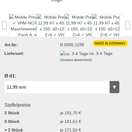
MADE IN GERMANY
Art.Nr.:
R.5005.1199
Lieferzeit:
ca. 3-4 Tage
(Ausland abweichend)
Ø d1:
Staffelpreise
2 Stück
je 191,70 €
3 Stück
je 181,61 €
> 3 Stück
je 171,52 €