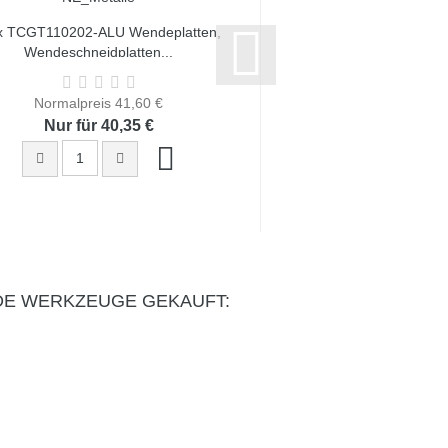
x TCGT110202-ALU Wendeplatten,
10 x TCGT110204-ALU 
Wendeschneidplatten...
Wendeschneidpl
Normalpreis 41,60 €
Normalpreis 4
Nur für 40,35 €
Nur für 40,
DE WERKZEUGE GEKAUFT: