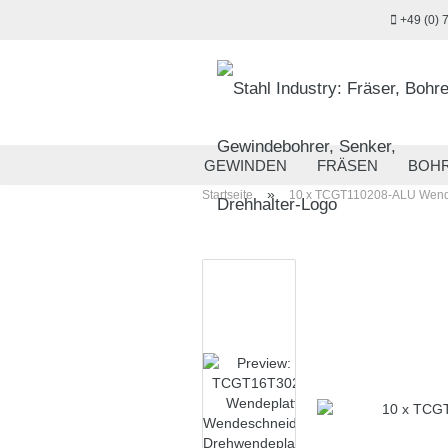
+49 (0) 
GEWINDEN
FRÄSEN
BOH
»
Startseite
10 x TCGT110208-ALU Wendep
MESSTECHNIK
HANDWERKZ