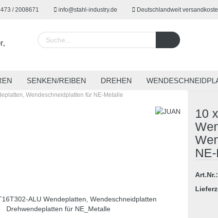
7473 / 2008671
info@stahl-industry.de
Deutschlandweit versandkoste
Lieferland
REN
SENKEN/REIBEN
DREHEN
WENDESCHNEIDPL
latten, Wendeschneidplatten für NE-Metalle
EUGE
SPANNTECHNIK
SONDERWERKZEUGE
ARBE
10 
Wen
Wen
Konto 
NE-
Passw
Art.Nr.:
Lieferz