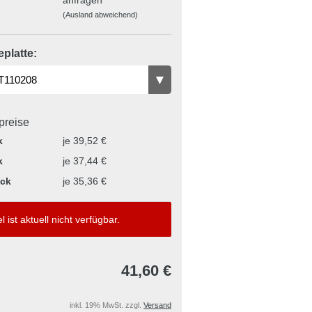
(Ausland abweichend)
platte:
lpreise
k
je 39,52 €
k
je 37,44 €
ück
je 35,36 €
el ist aktuell nicht verfügbar.
41,60 €
inkl. 19% MwSt. zzgl.
Versand