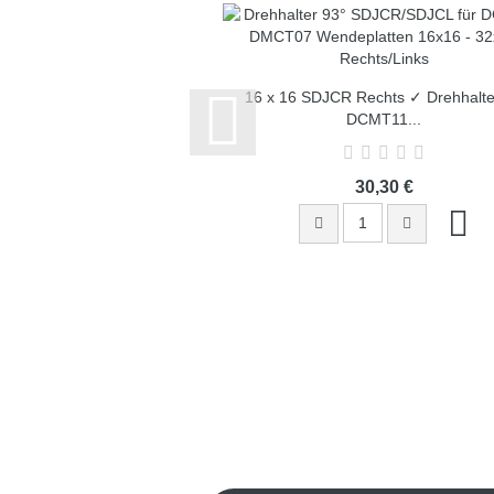
16 x 16 SDJCR Rechts ✓ Drehhalter
DCMT11...
30,30 €