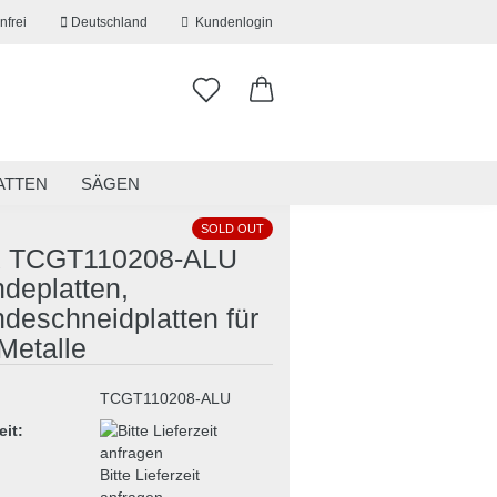
nfrei
Deutschland
Kundenlogin
ATTEN
SÄGEN
ITSKLEIDUNG
RESTPOSTEN
SOLD OUT
x TCGT110208-ALU
deplatten,
deschneidplatten für
erstellen
Metalle
ort vergessen?
TCGT110208-ALU
eit:
Bitte Lieferzeit
anfragen