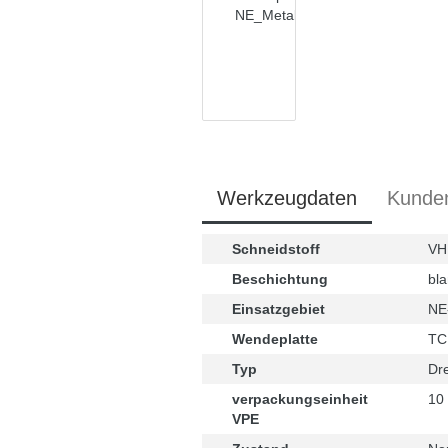
Werkzeugdaten
Kunde
Schneidstoff
V
Beschichtung
bla
Einsatzgebiet
NE-
Wendeplatte
TC
Typ
Dr
verpackungseinheit
10
VPE