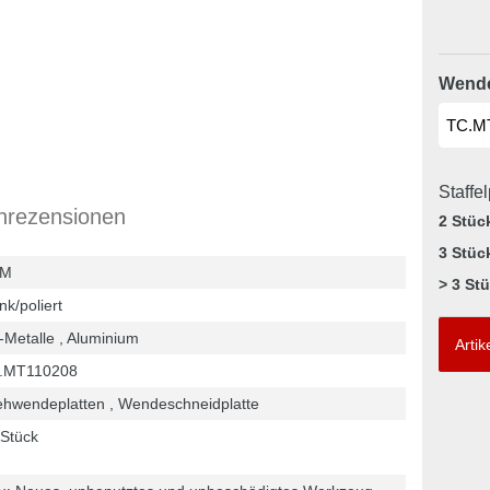
Wende
Staffe
nrezensionen
2 Stüc
3 Stüc
HM
> 3 St
nk/poliert
Metalle , Aluminium
Artik
.MT110208
ehwendeplatten , Wendeschneidplatte
 Stück