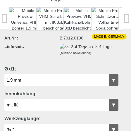
MADE IN GERMANY
Art.Nr.:
B.7012.0190
Lieferzeit:
ca. 3-4 Tage
(Ausland abweichend)
Ø d1:
Innenkühlung:
Werkzeuglänge: