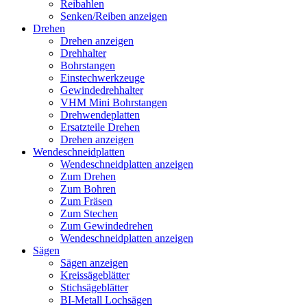
Reibahlen
Senken/Reiben anzeigen
Drehen
Drehen anzeigen
Drehhalter
Bohrstangen
Einstechwerkzeuge
Gewindedrehhalter
VHM Mini Bohrstangen
Drehwendeplatten
Ersatzteile Drehen
Drehen anzeigen
Wendeschneidplatten
Wendeschneidplatten anzeigen
Zum Drehen
Zum Bohren
Zum Fräsen
Zum Stechen
Zum Gewindedrehen
Wendeschneidplatten anzeigen
Sägen
Sägen anzeigen
Kreissägeblätter
Stichsägeblätter
BI-Metall Lochsägen