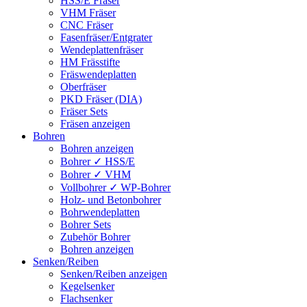
HSS/E Fräser
VHM Fräser
CNC Fräser
Fasenfräser/Entgrater
Wendeplattenfräser
HM Frässtifte
Fräswendeplatten
Oberfräser
PKD Fräser (DIA)
Fräser Sets
Fräsen anzeigen
Bohren
Bohren anzeigen
Bohrer ✓ HSS/E
Bohrer ✓ VHM
Vollbohrer ✓ WP-Bohrer
Holz- und Betonbohrer
Bohrwendeplatten
Bohrer Sets
Zubehör Bohrer
Bohren anzeigen
Senken/Reiben
Senken/Reiben anzeigen
Kegelsenker
Flachsenker